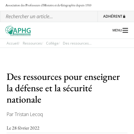
A
ssociation des
P
rofesseurs d'
H
istoire et de
G
éographie
depuis 1910
ADHÉRENT
MENU
Accueil
Ressources
Collège
Des ressources...
L’association
Les régionales
Des ressources pour enseigner
Les ateliers nationaux
la défense et la sécurité
Communiqués et motions
nationale
Lettre d’information de l’APHG
Par Tristan Lecoq
L’APHG dans la presse
Le 28 février 2022