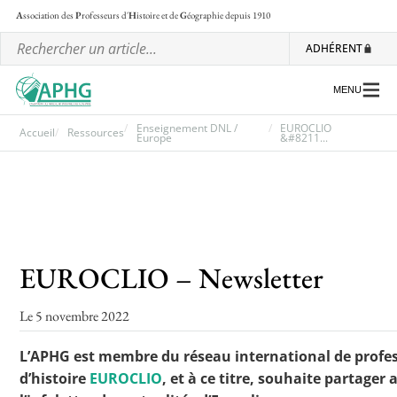
A
ssociation des
P
rofesseurs d'
H
istoire et de
G
éographie
depuis 1910
ADHÉRENT
MENU
Enseignement DNL /
EUROCLIO
Accueil
Ressources
Europe
&#8211...
L’association
Les régionales
Les ateliers nationaux
EUROCLIO – Newsletter
Communiqués et motions
Le 5 novembre 2022
Lettre d’information de l’APHG
L’APHG dans la presse
L’APHG est membre du réseau international de profe
d’histoire
EUROCLIO
, et à ce titre, souhaite partager