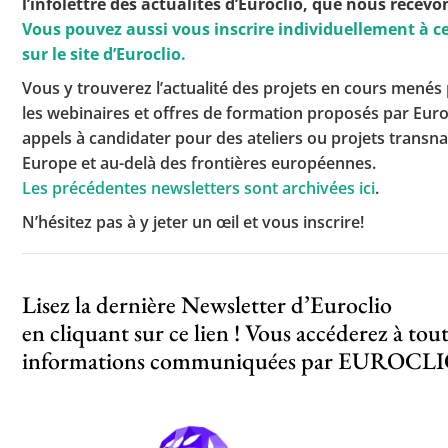
l’infolettre des actualités d’Euroclio, que nous recevo
Vous pouvez aussi vous inscrire individuellement à ce
sur le site d’Euroclio.
Toutes les actualités
Vous y trouverez l’actualité des projets en cours menés 
les webinaires et offres de formation proposés par Euroc
Les rendez-vous de l’APHG
appels à candidater pour des ateliers ou projets transn
Concours de recrutement
Europe et au-delà des frontières européennes.
Les précédentes newsletters sont archivées ici
.
Concours scolaires
N’hésitez pas à y jeter un œil et vous inscrire!
Conférences, tables rondes
Critique d’ouvrages publiés
Lisez la dernière Newsletter d’Euroclio
Culture
en cliquant sur ce lien
! Vous accéderez à tout
informations communiquées par EUROCLIO