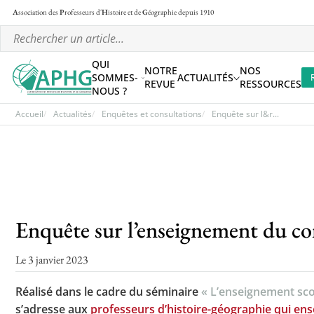
A
ssociation des
P
rofesseurs d'
H
istoire et de
G
éographie
depuis 1910
QUI
NOTRE
NOS
SOMMES-
ACTUALITÉS
REVUE
RESSOURCES
NOUS ?
Accueil
Actualités
Enquêtes et consultations
Enquête sur l&r...
Enquête sur l’enseignement du conf
Le 3 janvier 2023
Réalisé dans le cadre du séminaire
« L’enseignement scol
s’adresse aux
professeurs d’histoire-géographie qui en