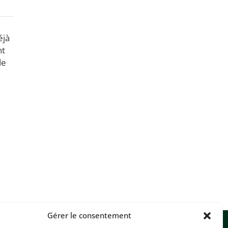
éjà
nt
de
Gérer le consentement