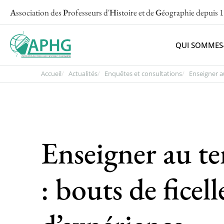
A
ssociation des
P
rofesseurs d'
H
istoire et de
G
éographie
depuis 
QUI SOMMES
Accueil
Actualités
Enquêtes et consultations
Enseigner au
Enseigner au t
: bouts de ficell