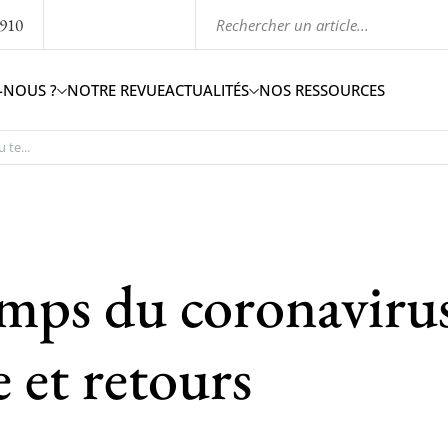
1910
-NOUS ?
NOTRE REVUE
ACTUALITÉS
NOS RESSOURCES
 te...
emps du coronaviru
e et retours