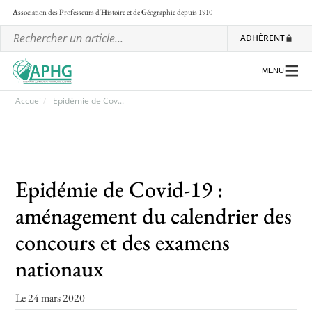
A
ssociation des
P
rofesseurs d'
H
istoire et de
G
éographie
depuis 1910
ADHÉRENT
MENU
Accueil
Epidémie de Cov...
L’association
Les régionales
Epidémie de Covid-19 :
Les ateliers nationaux
aménagement du calendrier des
Communiqués et motions
concours et des examens
Lettre d’information de l’APHG
nationaux
L’APHG dans la presse
Le 24 mars 2020