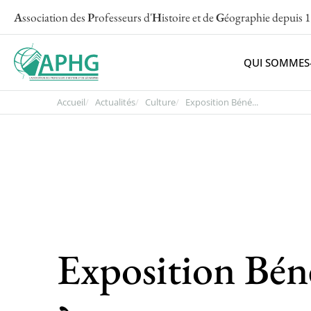
A
ssociation des
P
rofesseurs d'
H
istoire et de
G
éographie
depuis 
QUI SOMMES
Accueil
Actualités
Culture
Exposition Béné...
Exposition Béné