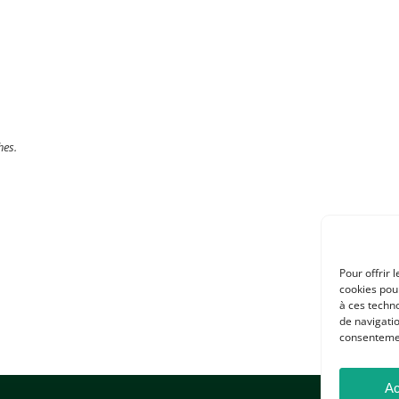
hes.
Pour offrir 
cookies pour
à ces techn
de navigatio
consentement
Ac