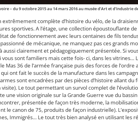
oire – du 9 octobre 2015 au 14 mars 2016 au musée d’Art et d’Industrie d
ion extrêmement complète d’histoire du vélo, de la drais
ures sportives. A l’étage, une collection époustouflante d
 état de fonctionnement avec leurs centaines de fils tendu
s passionné de mécanique, ne manquez pas ces grands mom
à aussi clairement et pédagogiquement présentée. Si vous 
s sont familiers mais cette fois- ci, dans les vitrines… L
le Mas 36 de l’armée française puis des forces de l’ordre 
sse qui ont fait le succès de la manufacture dans les cam
mes sont encadrées par des pièces d’histoire allant du fusi
 visite). Le tout permettant un survol complet de l’évolut
e une vision originale sur la Grande Guerre vue du bassin d
ontrer, présentée de façon très moderne, la mobilisation i
nt le canon de 75, produits de façon industrielle). L’expos
, Immigrés… Le tout très bien analysé en utilisant les 