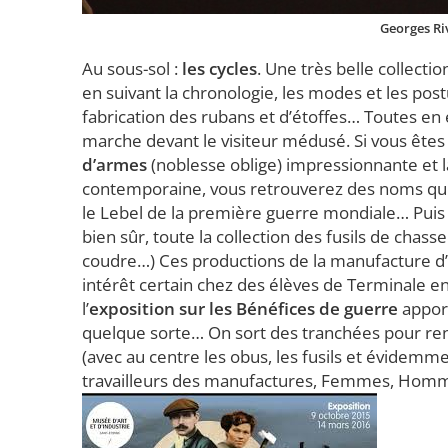
Georges Riv
Au sous-sol :
les cycles
. Une très belle collect
en suivant la chronologie, les modes et les post
fabrication des rubans et d’étoffes… Toutes en
marche devant le visiteur médusé. Si vous ête
d’armes
(noblesse oblige) impressionnante et l
contemporaine, vous retrouverez des noms qui vou
le Lebel de la première guerre mondiale… Puis 
bien sûr, toute la collection des fusils de cha
coudre…) Ces productions de la manufacture d’ar
intérêt certain chez des élèves de Terminale en
l’
exposition sur les Bénéfices de guerre
apport
quelque sorte… On sort des tranchées pour renc
(avec au centre les obus, les fusils et évidemme
travailleurs des manufactures, Femmes, Hommes