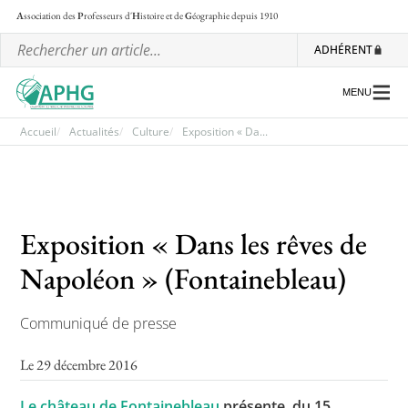
A
ssociation des
P
rofesseurs d'
H
istoire et de
G
éographie
depuis 1910
ADHÉRENT
MENU
Accueil
Actualités
Culture
Exposition « Da...
L’association
Les régionales
Exposition « Dans les rêves de
Les ateliers nationaux
Napoléon » (Fontainebleau)
Communiqués et motions
Communiqué de presse
Lettre d’information de l’APHG
L’APHG dans la presse
Le 29 décembre 2016
Le château de Fontainebleau
présente, du 15