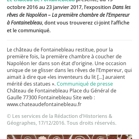
octobre 2016 au 23 janvier 2017, l’exposition
Dans les
rêves de Napoléon – La première chambre de l’Empereur
à Fontainebleau
, dont vous trouverez ci-joint l’affiche
Toutes les actualités
et le communiqué.
Les rendez-vous de l’APHG
Concours de recrutement
Le château de Fontainebleau restitue, pour la
première fois, la première chambre à coucher de
Concours scolaires
Napoléon Ier dans son état d’origine. Une occasion
unique de se glisser dans les rêves de l’Empereur, qui
Conférences, tables rondes
aimait à dire que «les inventeurs du lit […] auraient
mérité des statues ».
Communiqué de presse
Critique d’ouvrages publiés
Château de Fontainebleau Place du Général de
Culture
Gaulle 77300 Fontainebleau Site web :
www.chateaudefontainebleau.fr
© Les services de la Rédaction d’Historiens &
Géographes, 17/12/2016. Tous droits réservés.