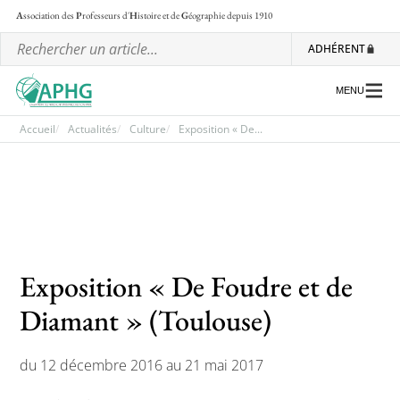
A
ssociation des
P
rofesseurs d'
H
istoire et de
G
éographie
depuis 1910
ADHÉRENT
MENU
Accueil
Actualités
Culture
Exposition « De...
L’association
Les régionales
Les ateliers nationaux
Exposition « De Foudre et de
Communiqués et motions
Diamant » (Toulouse)
Lettre d’information de l’APHG
L’APHG dans la presse
du 12 décembre 2016 au 21 mai 2017