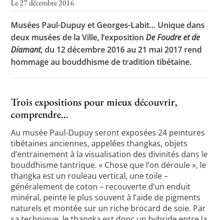
Le 27 décembre 2016
Musées Paul-Dupuy et Georges-Labit… Unique dans
deux musées de la Ville, l’exposition
De Foudre et de
Toutes les actualités
Diamant
, du 12 décembre 2016 au 21 mai 2017 rend
Les rendez-vous de l’APHG
hommage au bouddhisme de tradition tibétaine.
Concours de recrutement
Concours scolaires
Trois expositions pour mieux découvrir,
comprendre…
Conférences, tables rondes
Au musée Paul-Dupuy seront exposées 24 peintures
Critique d’ouvrages publiés
tibétaines anciennes, appelées thangkas, objets
Culture
d’entrainement à la visualisation des divinités dans le
bouddhisme tantrique. « Chose que l’on déroule », le
thangka est un rouleau vertical, une toile –
généralement de coton – recouverte d’un enduit
minéral, peinte le plus souvent à l’aide de pigments
naturels et montée sur un riche brocard de soie. Par
sa technique, le thangka est donc un hybride entre la