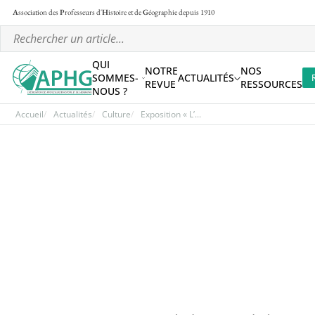
A
ssociation des
P
rofesseurs d'
H
istoire et de
G
éographie
depuis 1910
QUI
NOTRE
NOS
SOMMES-
ACTUALITÉS
REVUE
RESSOURCES
NOUS ?
Accueil
Actualités
Culture
Exposition « L’...