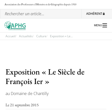
A
ssociation des
P
rofesseurs d'
H
istoire et de
G
éographie
depuis 1910
ADHÉRENT
MENU
Accueil
Actualités
Culture
Exposition « Le...
L’association
Les régionales
Exposition « Le Siècle de
Les ateliers nationaux
François Ier »
Communiqués et motions
Lettre d’information de l’APHG
au Domaine de Chantilly
L’APHG dans la presse
Le 21 septembre 2015