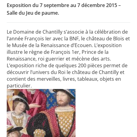
Exposition du 7 septembre au 7 décembre 2015 –
Salle du Jeu de paume.
Toutes les actualités
Le Domaine de Chantilly s’associe à la célébration de
Les rendez-vous de l’APHG
l’année François Ier avec la BNF, le château de Blois et
le Musée de la Renaissance d’Ecouen. L’exposition
Concours de recrutement
illustre le règne de François 1er, Prince de la
Renaissance, roi guerrier et mécène des arts.
Concours scolaires
L’exposition riche de quelques 200 pièces permet de
Conférences, tables rondes
découvrir l’univers du Roi le château de Chantilly et
contient des merveilles, livres, tableaux, objets en
Critique d’ouvrages publiés
particulier.
Culture