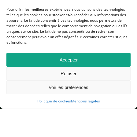
Pour offrir les meilleures expériences, nous utilisons des technologies
telles que les cookies pour stocker et/ou accéder aux informations des
appareils. Le fait de consentir à ces technologies nous permettra de
traiter des données telles que le comportement de navigation ou les ID
uniques sur ce site. Le fait de ne pas consentir ou de retirer son
consentement peut avoir un effet négatif sur certaines caractéristiques
APHG
et fonctions.
Association des professeurs d'histoire et géographie
Accepter
+ 33 0(1) 42 33 62 37
BP 6541 – 75065 Paris Cedex 02
Refuser
Voir les préférences
CONTACTEZ-NOUS
Politique de cookies
Mentions légales
MENTIONS LÉGALES
GESTION DES COOKIES
DONNÉES PERSONNELLES