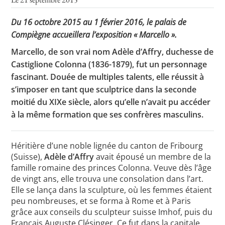
Du 16 octobre 2015 au 1 février 2016, le palais de
Compiègne accueillera l’exposition « Marcello ».
Toutes les actualités
Marcello, de son vrai nom Adèle d’Affry, duchesse de
Les rendez-vous de l’APHG
Castiglione Colonna (1836-1879), fut un personnage
fascinant. Douée de multiples talents, elle réussit à
Concours de recrutement
s’imposer en tant que sculptrice dans la seconde
Concours scolaires
moitié du XIXe siècle, alors qu’elle n’avait pu accéder
à la même formation que ses confrères masculins.
Conférences, tables rondes
Critique d’ouvrages publiés
Héritière d’une noble lignée du canton de Fribourg
Culture
(Suisse),
Adèle d’Affry
avait épousé un membre de la
famille romaine des princes Colonna. Veuve dès l’âge
de vingt ans, elle trouva une consolation dans l’art.
Elle se lança dans la sculpture, où les femmes étaient
peu nombreuses, et se forma à Rome et à Paris
grâce aux conseils du sculpteur suisse Imhof, puis du
Français Auguste Clésinger. Ce fut dans la capitale