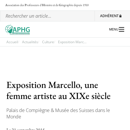
A
ssociation des
P
rofesseurs d'
H
istoire et de
G
éographie
depuis 1910
ADHÉRENT
MENU
Accueil
Actualités
Culture
Exposition Marc...
L’association
Les régionales
Exposition Marcello, une
Les ateliers nationaux
femme artiste au XIXe siècle
Communiqués et motions
Lettre d’information de l’APHG
Palais de Compiègne & Musée des Suisses dans le
L’APHG dans la presse
Monde
Le 21 septembre 2015