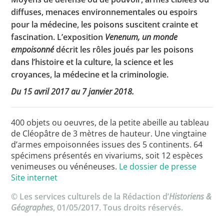
diffuses, menaces environnementales ou espoirs
pour la médecine, les poisons suscitent crainte et
fascination. L’exposition
Venenum, un monde
Toutes les actualités
empoisonné
décrit les rôles joués par les poisons
Les rendez-vous de l’APHG
dans l’histoire et la culture, la science et les
croyances, la médecine et la criminologie.
Concours de recrutement
Du 15 avril 2017 au 7 janvier 2018.
Concours scolaires
Conférences, tables rondes
400 objets ou oeuvres, de la petite abeille au tableau
de Cléopâtre de 3 mètres de hauteur. Une vingtaine
Critique d’ouvrages publiés
d’armes empoisonnées issues des 5 continents. 64
Culture
spécimens présentés en vivariums, soit 12 espèces
venimeuses ou vénéneuses.
Le dossier de presse
Site internet
© Les services culturels de la Rédaction d’
Historiens &
Géographes
, 01/05/2017. Tous droits réservés.