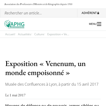
A
ssociation des
P
rofesseurs d'
H
istoire et de
G
éographie
depuis 1910
ADHÉRENT
MENU
Accueil
Actualités
Culture
Exposition « Ve...
L’association
Les régionales
Exposition « Venenum, un
Les ateliers nationaux
monde empoisonné »
Communiqués et motions
Musée des Confluences à Lyon, à partir du 15 avril 2017
Lettre d’information de l’APHG
L’APHG dans la presse
Le 1 mai 2017
Moyens de défense ou de pouvoir, armes ciblées ou