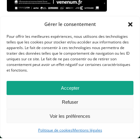
Dans les catégories
Gérer le consentement
ACTUALITÉS
Pour offrir les meilleures expériences, nous utilisons des technologies
telles que les cookies pour stocker et/ou accéder aux informations des
CULTURE
L'APHG VOUS SIGNALE
appareils. Le fait de consentir à ces technologies nous permettra de
traiter des données telles que le comportement de navigation ou les ID
uniques sur ce site. Le fait de ne pas consentir ou de retirer son
consentement peut avoir un effet négatif sur certaines caractéristiques
et fonctions.
Accepter
APHG
Refuser
Association des professeurs d'histoire et géographie
Voir les préférences
+ 33 0(1) 42 33 62 37
BP 6541 – 75065 Paris Cedex 02
Politique de cookies
Mentions légales