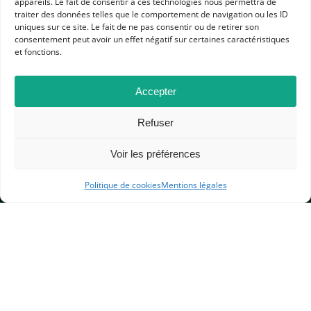
appareils. Le fait de consentir à ces technologies nous permettra de
traiter des données telles que le comportement de navigation ou les ID
uniques sur ce site. Le fait de ne pas consentir ou de retirer son
consentement peut avoir un effet négatif sur certaines caractéristiques
et fonctions.
Accepter
APHG
Refuser
Association des professeurs d'histoire et géographie
Voir les préférences
+ 33 0(1) 42 33 62 37
BP 6541 – 75065 Paris Cedex 02
Politique de cookies
Mentions légales
CONTACTEZ-NOUS
MENTIONS LÉGALES
GESTION DES COOKIES
DONNÉES PERSONNELLES