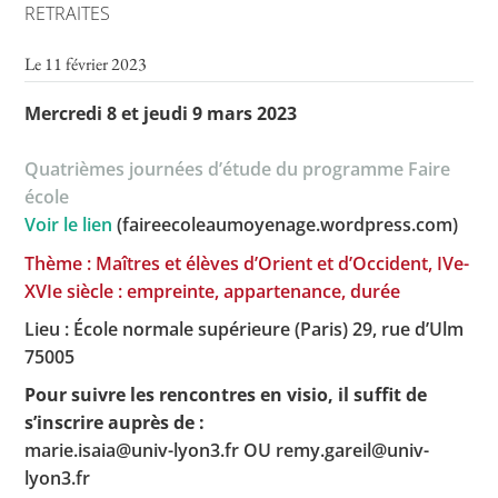
RETRAITES
Le 11 février 2023
Toutes les actualités
Mercredi 8 et jeudi 9 mars 2023
Les rendez-vous de l’APHG
Quatrièmes journées d’étude du programme Faire
Concours de recrutement
école
Concours scolaires
Voir le lien
(faireecoleaumoyenage.wordpress.com)
Conférences, tables rondes
Thème : Maîtres et élèves d’Orient et d’Occident, IVe-
XVIe siècle : empreinte, appartenance, durée
Critique d’ouvrages publiés
Lieu : École normale supérieure (Paris) 29, rue d’Ulm
Culture
75005
Pour suivre les rencontres en visio, il suffit de
s’inscrire auprès de :
marie.isaia@univ-lyon3.fr OU remy.gareil@univ-
lyon3.fr