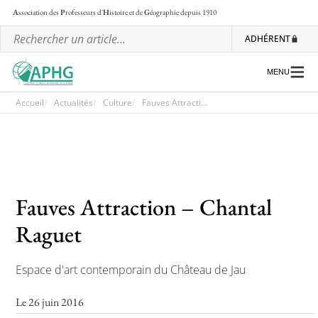
A
ssociation des
P
rofesseurs d'
H
istoire et de
G
éographie
depuis 1910
ADHÉRENT
MENU
Accueil
Actualités
Culture
Fauves Attracti...
L’association
Les régionales
Fauves Attraction – Chantal
Les ateliers nationaux
Raguet
Communiqués et motions
Lettre d’information de l’APHG
Espace d'art contemporain du Château de Jau
L’APHG dans la presse
Le 26 juin 2016