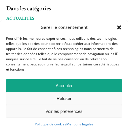
Dans les catégories
ACTUALITÉS
Gérer le consentement
CULTURE
L'APHG VOUS SIGNALE
Pour offrir les meilleures expériences, nous utilisons des technologies
telles que les cookies pour stocker et/ou accéder aux informations des
appareils. Le fait de consentir à ces technologies nous permettra de
traiter des données telles que le comportement de navigation ou les ID
uniques sur ce site. Le fait de ne pas consentir ou de retirer son
consentement peut avoir un effet négatif sur certaines caractéristiques
et fonctions.
APHG
Accepter
Association des professeurs d'histoire et géographie
Refuser
+ 33 0(1) 42 33 62 37
BP 6541 – 75065 Paris Cedex 02
Voir les préférences
Politique de cookies
Mentions légales