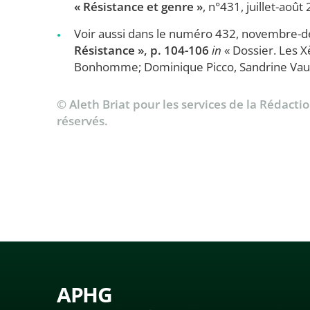
« Résistance et genre »
, n°431, juillet-août
Voir aussi dans le numéro 432, novembre-d
Résistance », p. 104-106
in
« Dossier. Les X
Bonhomme; Dominique Picco, Sandrine Vauce
© Aleth Briat pour les services de la Rédactio
réservés.
APHG