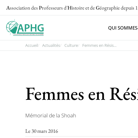
A
ssociation des
P
rofesseurs d'
H
istoire et de
G
éographie
depuis 
QUI SOMMES
Accueil
Actualités
Culture
Femmes en Résis...
Femmes en Rési
Mémorial de la Shoah
Le 30 mars 2016