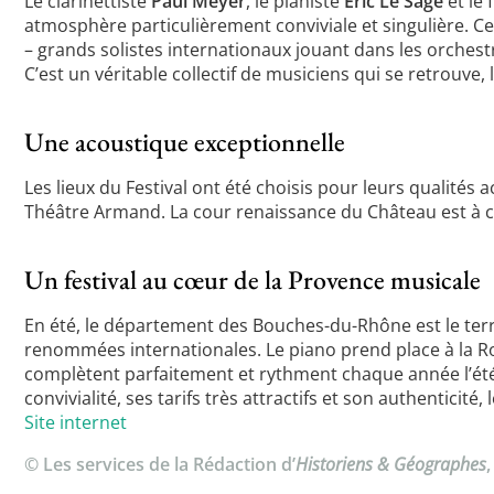
Le clarinettiste
Paul Meyer
, le pianiste
Éric Le Sage
et le 
atmosphère particulièrement conviviale et singulière. C
– grands solistes internationaux jouant dans les orchestres
C’est un véritable collectif de musiciens qui se retrouve,
Une acoustique exceptionnelle
Les lieux du Festival ont été choisis pour leurs qualités a
Théâtre Armand. La cour renaissance du Château est à ce
Un festival au cœur de la Provence musicale
En été, le département des Bouches-du-Rhône est le terri
renommées internationales. Le piano prend place à la Ro
complètent parfaitement et rythment chaque année l’été 
convivialité, ses tarifs très attractifs et son authenticit
Site internet
© Les services de la Rédaction d’
Historiens & Géographes