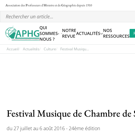
A
ssociation des
P
rofesseurs d'
H
istoire et de
G
éographie
depuis 1910
QUI
NOTRE
NOS
SOMMES-
ACTUALITÉS
REVUE
RESSOURCES
NOUS ?
Accueil
Actualités
Culture
Festival Musiqu...
Festival Musique de Chambre de 
du 27 juillet au 6 août 2016 - 24ème édition