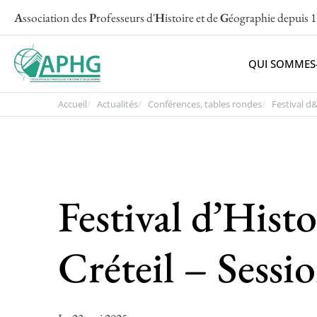
A
ssociation des
P
rofesseurs d'
H
istoire et de
G
éographie
depuis 
QUI SOMMES
Accueil
Actualités
Conférences, tables rondes
Festival d&
Festival d’Hist
Créteil – Sessi