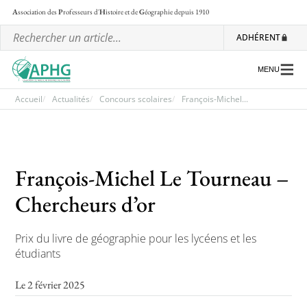
A
ssociation des
P
rofesseurs d'
H
istoire et de
G
éographie
depuis 1910
ADHÉRENT
MENU
Accueil
Actualités
Concours scolaires
François-Michel...
L’association
Les régionales
François-Michel Le Tourneau –
Les ateliers nationaux
Chercheurs d’or
Communiqués et motions
Prix du livre de géographie pour les lycéens et les
Lettre d’information de l’APHG
étudiants
L’APHG dans la presse
Le 2 février 2025