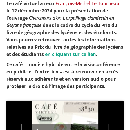
Le café virtuel a reçu
François-Michel Le Tourneau
le 12 décembre 2024 pour la présentation de
l’ouvrage
Chercheurs d’or. L’orpaillage clandestin en
Toutes les actualités
Guyane française
dans le cadre du cycle du Prix du
livre de géographie des lycéens et des étudiants.
Les rendez-vous de l’APHG
Vous pourrez retrouver toutes les informations
Concours de recrutement
relatives au Prix du livre de géographie des lycéens
et des étudiants
en cliquant sur ce lien
.
Concours scolaires
Ce café – modèle hybride entre la visioconférence
Conférences, tables rondes
en public et l’entretien – est à retrouver en accès
Critique d’ouvrages publiés
réservé aux adhérents et en version audio pour
protéger le droit à l’image des participants.
Culture