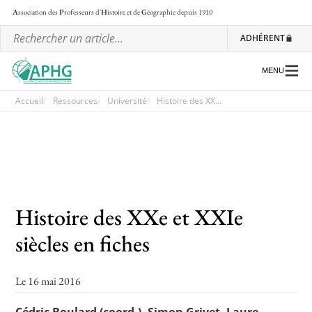
A
ssociation des
P
rofesseurs d'
H
istoire et de
G
éographie
depuis 1910
ADHÉRENT
MENU
Accueil
Ressources
Université
Histoire des XX...
L’association
Les régionales
Les ateliers nationaux
Histoire des XXe et XXIe
Communiqués et motions
siècles en fiches
Lettre d’information de l’APHG
L’APHG dans la presse
Le 16 mai 2016