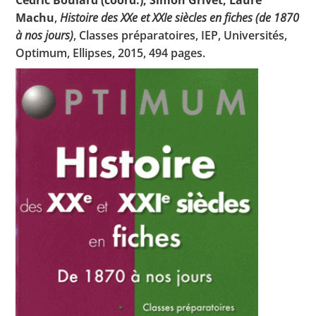
Cédric Boulard (coord.), Simon Grivet, Laure
Machu
,
Histoire des XXe et XXIe siècles en fiches (de 1870
à nos jours)
, Classes préparatoires, IEP, Universités,
Optimum, Ellipses, 2015, 494 pages.
Toutes les actualités
Les rendez-vous de l’APHG
Concours de recrutement
Concours scolaires
Conférences, tables rondes
Critique d’ouvrages publiés
Culture