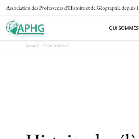
A
ssociation des
P
rofesseurs d'
H
istoire et de
G
éographie
depuis 
QUI SOMMES
Accueil
Histoire des él...