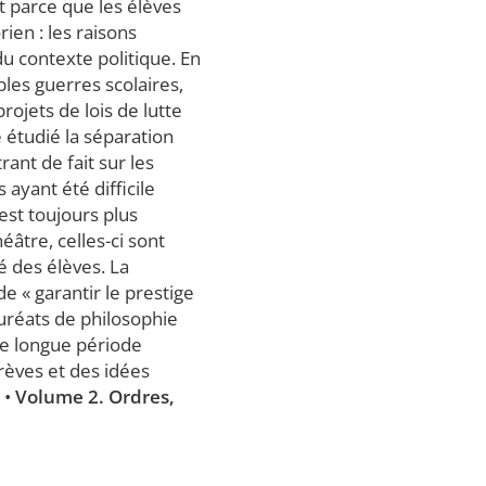
t parce que les élèves
ien : les raisons
u contexte politique. En
bles guerres scolaires,
ojets de lois de lutte
e étudié la séparation
ant de fait sur les
ayant été difficile
est toujours plus
âtre, celles-ci sont
é des élèves. La
e « garantir le prestige
auréats de philosophie
ne longue période
rèves et des idées
 •
Volume 2. Ordres,