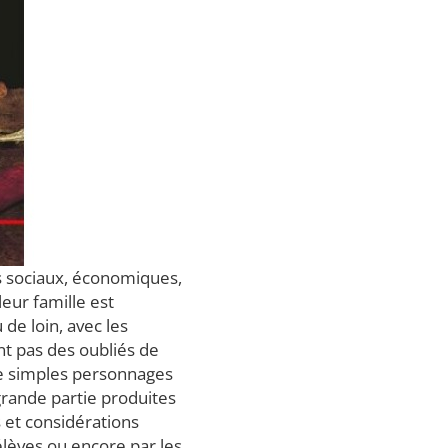
s sociaux, économiques,
leur famille est
de loin, avec les
t pas des oubliés de
 de simples personnages
 grande partie produites
es et considérations
élèves ou encore par les