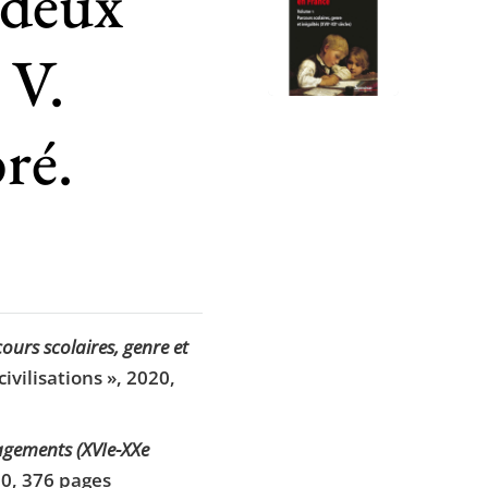
 deux
 V.
ré.
ours scolaires, genre et
civilisations », 2020,
agements (XVIe-XXe
020, 376 pages