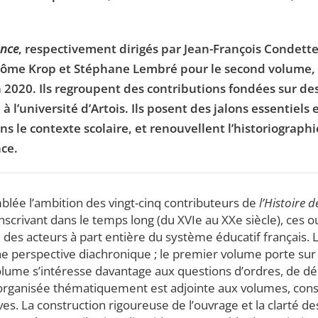
ance
, respectivement dirigés par Jean-François Condett
érôme Krop et Stéphane Lembré pour le second volume,
in 2020. Ils regroupent des contributions fondées sur 
l’université d’Artois. Ils posent des jalons essentiels 
ns le contexte scolaire, et renouvellent l’historiograph
ce.
emblée l’ambition des vingt-cinq contributeurs de
l’Histoire 
scrivant dans le temps long (du XVIe au XXe siècle), ces 
es acteurs à part entière du système éducatif français.
e perspective diachronique ; le premier volume porte sur 
 volume s’intéresse davantage aux questions d’ordres, de d
 organisée thématiquement est adjointe aux volumes, const
es. La construction rigoureuse de l’ouvrage et la clarté de