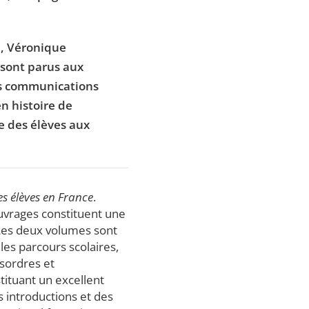
e, Véronique
 sont parus aux
des communications
en histoire de
ie des élèves aux
des élèves en France
.
ouvrages constituent une
 Les deux volumes sont
les parcours scolaires,
ésordres et
ituant un excellent
s introductions et des