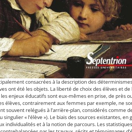
cipalement consacrées à la description des déterminisme
s ont été les objets. La liberté de choix des élèves et de 
es enjeux éducatifs sont eux-mêmes en prise, de près ou 
Les élèves, contrairement aux femmes par exemple, ne son
ndant souvent relégués à l’arrière-plan, considérés comme
u singulier « l’élève »). Le biais des sources existantes, en
aux individualités et à la notion de parcours. Les statistiqu
e contrebalancées par les travaux, récits et témoignages d’