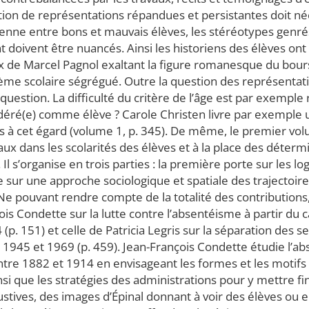
ration de représentations répandues et persistantes doit 
enne entre bons et mauvais élèves, les stéréotypes genré
oivent être nuancés. Ainsi les historiens des élèves ont l
ux de Marcel Pagnol exaltant la figure romanesque du bours
me scolaire ségrégué. Outre la question des représentati
uestion. La difficulté du critère de l’âge est par exemple 
idéré(e) comme élève ? Carole Christen livre par exemple u
s à cet égard (volume 1, p. 345). De même, le premier vol
aux dans les scolarités des élèves et à la place des déterm
 Il s’organise en trois parties : la première porte sur les lo
 sur une approche sociologique et spatiale des trajectoire
 Ne pouvant rendre compte de la totalité des contribution
ois Condette sur la lutte contre l’absentéisme à partir du 
p. 151) et celle de Patricia Legris sur la séparation des se
1945 et 1969 (p. 459). Jean-François Condette étudie l’a
tre 1882 et 1914 en envisageant les formes et les motifs d
nsi que les stratégies des administrations pour y mettre fi
tives, des images d’Épinal donnant à voir des élèves ou 