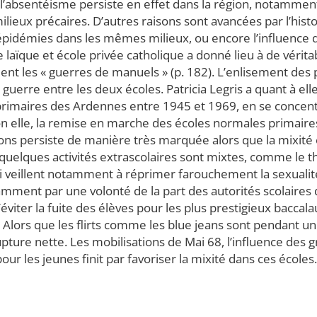
, l’absentéisme persiste en effet dans la région, notammen
lieux précaires. D’autres raisons sont avancées par l’histor
épidémies dans les mêmes milieux, ou encore l’influence d
e laïque et école privée catholique a donné lieu à de vérita
t les « guerres de manuels » (p. 182). L’enlisement des pr
 guerre entre les deux écoles. Patricia Legris a quant à ell
primaires des Ardennes entre 1945 et 1969, en se concentr
n elle, la remise en marche des écoles normales primaires 
ons persiste de manière très marquée alors que la mixité 
quelques activités extrascolaires sont mixtes, comme le thé
i veillent notamment à réprimer farouchement la sexualit
mment par une volonté de la part des autorités scolaires d
’éviter la fuite des élèves pour les plus prestigieux baccal
Alors que les flirts comme les blue jeans sont pendant u
pture nette. Les mobilisations de Mai 68, l’influence des g
r les jeunes finit par favoriser la mixité dans ces écoles.