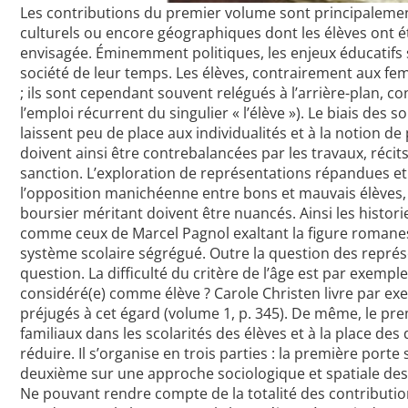
Les contributions du premier volume sont principaleme
culturels ou encore géographiques dont les élèves ont été
envisagée. Éminemment politiques, les enjeux éducatifs 
société de leur temps. Les élèves, contrairement aux fe
; ils sont cependant souvent relégués à l’arrière-plan, 
l’emploi récurrent du singulier « l’élève »). Le biais des 
laissent peu de place aux individualités et à la notion d
doivent ainsi être contrebalancées par les travaux, récit
sanction. L’exploration de représentations répandues et
l’opposition manichéenne entre bons et mauvais élèves,
boursier méritant doivent être nuancés. Ainsi les historie
comme ceux de Marcel Pagnol exaltant la figure romane
système scolaire ségrégué. Outre la question des représ
question. La difficulté du critère de l’âge est par exempl
considéré(e) comme élève ? Carole Christen livre par exe
préjugés à cet égard (volume 1, p. 345). De même, le pre
familiaux dans les scolarités des élèves et à la place des
réduire. Il s’organise en trois parties : la première porte
deuxième sur une approche sociologique et spatiale des tr
Ne pouvant rendre compte de la totalité des contribution