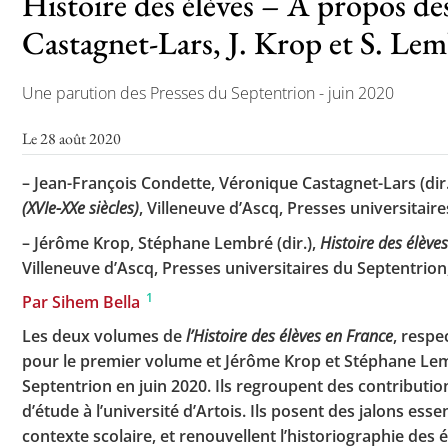
Histoire des élèves – A propos de
Castagnet-Lars, J. Krop et S. Lem
Toutes les actualités
Une parution des Presses du Septentrion - juin 2020
Les rendez-vous de l’APHG
Le 28 août 2020
Concours de recrutement
– Jean-François Condette, Véronique Castagnet-Lars (dir
Concours scolaires
(XVIe-XXe siècles)
, Villeneuve d’Ascq, Presses universitaires
Conférences, tables rondes
– Jérôme Krop, Stéphane Lembré (dir.),
Histoire des élève
Villeneuve d’Ascq, Presses universitaires du Septentrion, c
Critique d’ouvrages publiés
1
Par Sihem Bella
Culture
Les deux volumes de
l’Histoire des élèves en France
, respe
pour le premier volume et Jérôme Krop et Stéphane Lem
Septentrion en juin 2020. Ils regroupent des contribut
d’étude à l’université d’Artois. Ils posent des jalons esse
contexte scolaire, et renouvellent l’historiographie de