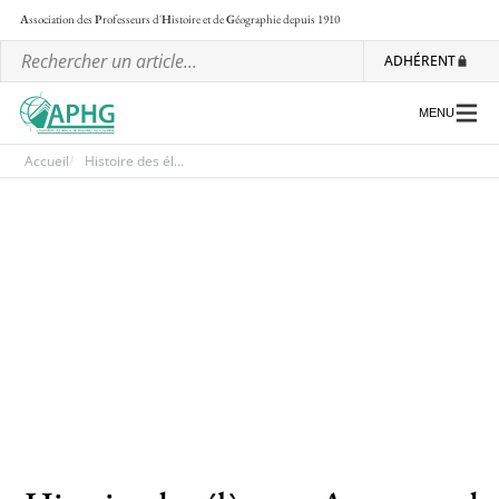
A
ssociation des
P
rofesseurs d'
H
istoire et de
G
éographie
depuis 1910
ADHÉRENT
MENU
Accueil
Histoire des él...
L’association
Les régionales
Les ateliers nationaux
Communiqués et motions
Lettre d’information de l’APHG
L’APHG dans la presse