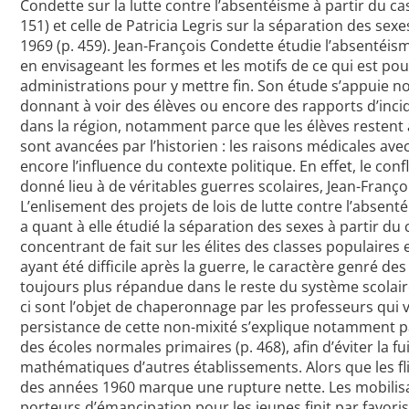
Condette sur la lutte contre l’absentéisme à partir du c
151) et celle de Patricia Legris sur la séparation des se
1969 (p. 459). Jean-François Condette étudie l’absentéis
en envisageant les formes et les motifs de ce qui est pou
administrations pour y mettre fin. Son étude s’appuie 
donnant à voir des élèves ou encore des rapports d’incid
dans la région, notamment parce que les élèves restent 
sont avancées par l’historien : les raisons médicales av
encore l’influence du contexte politique. En effet, le con
donné lieu à de véritables guerres scolaires, Jean-Franç
L’enlisement des projets de lois de lutte contre l’absenté
a quant à elle étudié la séparation des sexes à partir d
concentrant de fait sur les élites des classes populaire
ayant été difficile après la guerre, le caractère genré d
toujours plus répandue dans le reste du système scolaire
ci sont l’objet de chaperonnage par les professeurs qui
persistance de cette non-mixité s’explique notamment par
des écoles normales primaires (p. 468), afin d’éviter la 
mathématiques d’autres établissements. Alors que les fli
des années 1960 marque une rupture nette. Les mobilisat
porteurs d’émancipation pour les jeunes finit par favoris