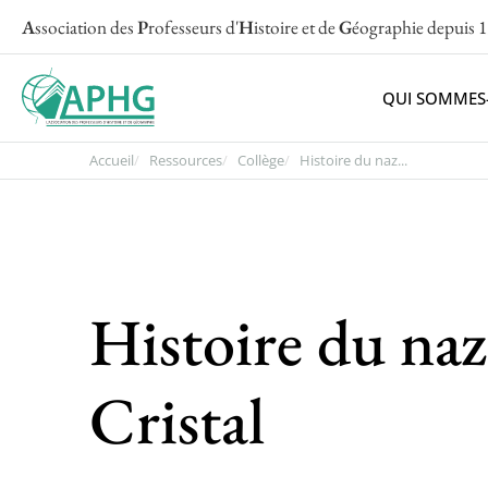
A
ssociation des
P
rofesseurs d'
H
istoire et de
G
éographie
depuis 
QUI SOMMES
Accueil
Ressources
Collège
Histoire du naz...
Histoire du na
Cristal