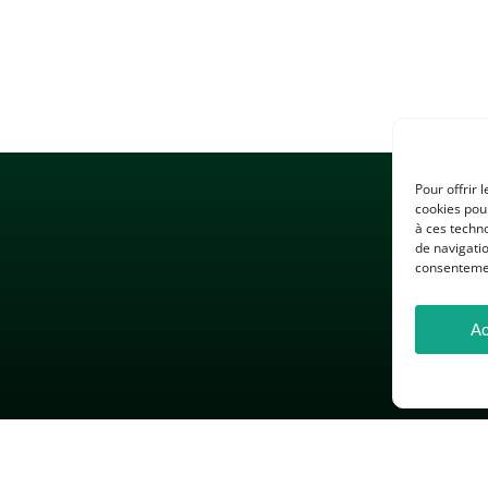
Pour offrir 
cookies pour
à ces techn
de navigatio
consentement
Ac
 LÉGALES
GESTION DES COOKIES
DONNÉES PERSONNELLES