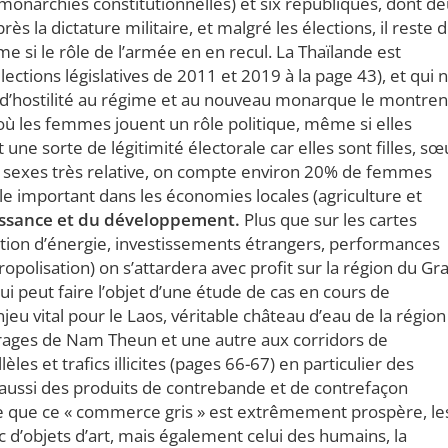
onarchies constitutionnelles) et six républiques, dont d
la dictature militaire, et malgré les élections, il reste 
 si le rôle de l’armée en en recul. La Thaïlande est
ections législatives de 2011 et 2019 à la page 43), et qui 
s d’hostilité au régime et au nouveau monarque le montren
ù les femmes jouent un rôle politique, même si elles
une sorte de légitimité électorale car elles sont filles, sœ
es sexes très relative, on compte environ 20% de femmes
le important dans les économies locales (agriculture et
roissance et du développement.
Plus que sur les cartes
tion d’énergie, investissements étrangers, performances
polisation) on s’attardera avec profit sur la région du Gr
i peut faire l’objet d’une étude de cas en cours de
jeu vital pour le Laos, véritable château d’eau de la région
rages de Nam Theun et une autre aux corridors de
s et trafics illicites (pages 66-67) en particulier des
aussi des produits de contrebande et de contrefaçon
que ce « commerce gris » est extrêmement prospère, le
c d’objets d’art, mais également celui des humains, la