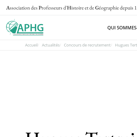
A
ssociation des
P
rofesseurs d'
H
istoire et de
G
éographie
depuis 
QUI SOMMES
Accueil
Actualités
Concours de recrutement
Hugues Tertr