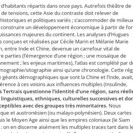
 d’habitants répartis dans onze pays. Autrefois théâtre de
i de tensions, cette Asie du contraste doit relever de
istoriques et politiques variés ; s’accommoder de milieu
 ; construire un développement économique à partir de for
 puissances majeures du continent. Les analyses d’Hugues
es conçues et réalisées par Cécile Marin et Mélanie Marie
 entre Inde et Chine, devenue un carrefour vital de
re parties (l’émergence d’une région ; une mosaïque de
nement ; les enjeux maritimes), l’atlas est complété par d
lmographie/sitographie ainsi qu’une chronologie. Cette rég
 géants démographiques que sont la Chine et l’Inde, avait
érence à ces voisins aux influences multiples (Insulinde,
Tertrais questionne l’identité d’une région, sans réell
inguistiques, ethniques, culturelles successives et do
ceptibles avec des groupes très minoritaires.
Nous
ique et austronésien (ou malayo-polynésien). Deux cartes
is le Moyen Age ainsi que les empires coloniaux (le Siam
) : on en discerne aisément les multiples traces tant dans l