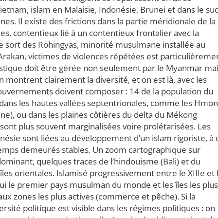
nam, islam en Malaisie, Indonésie, Brunei et dans le su
ines. Il existe des frictions dans la partie méridionale de la
, contentieux lié à un contentieux frontalier avec la
 Le sort des Rohingyas, minorité musulmane installée au
rakan, victimes de violences répétées est particulièreme
istique doit être gérée non seulement par le Myanmar ma
 montrent clairement la diversité, et on est là, avec les
 gouvernements doivent composer : 14 de la population du
 dans les hautes vallées septentrionales, comme les Hmon
ine), ou dans les plaines côtières du delta du Mékong
sont plus souvent marginalisées voire prolétarisées. Les
onésie sont liées au développement d’un islam rigoriste, à 
gtemps demeurés stables. Un zoom cartographique sur
 dominant, quelques traces de l’hindouisme (Bali) et du
îles orientales. Islamisé progressivement entre le XIIIe et 
’hui le premier pays musulman du monde et les îles les plus
aux zones les plus actives (commerce et pêche). Si la
ité politique est visible dans les régimes politiques : on