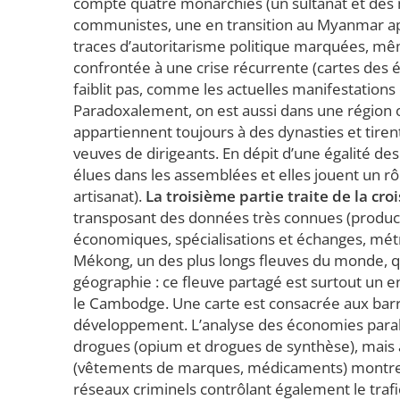
compte quatre monarchies (un sultanat et des m
communistes, une en transition au Myanmar après 
traces d’autoritarisme politique marquées, même
confrontée à une crise récurrente (cartes des él
faiblit pas, comme les actuelles manifestation
Paradoxalement, on est aussi dans une région o
appartiennent toujours à des dynasties et tirent 
veuves de dirigeants. En dépit d’une égalité d
élues dans les assemblées et elles jouent un rô
artisanat).
La troisième partie traite de la c
transposant des données très connues (produc
économiques, spécialisations et échanges, métro
Mékong, un des plus longs fleuves du monde, qu
géographie : ce fleuve partagé est surtout un en
le Cambodge. Une carte est consacrée aux bar
développement. L’analyse des économies parallèle
drogues (opium et drogues de synthèse), mais 
(vêtements de marques, médicaments) montre 
réseaux criminels contrôlant également le trafi