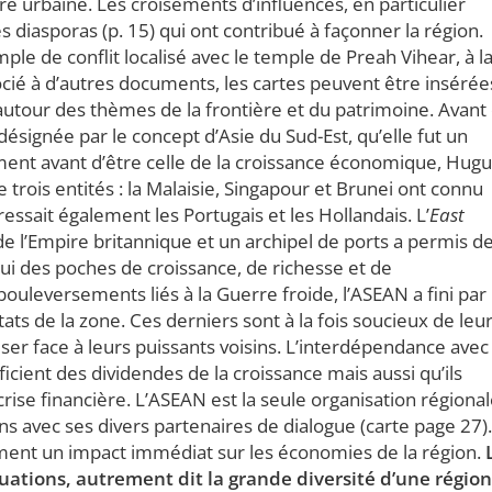
e urbaine. Les croisements d’influences, en particulier
s diasporas (p. 15) qui ont contribué à façonner la région.
le de conflit localisé avec le temple de Preah Vihear, à l
cié à d’autres documents, les cartes peuvent être insérée
autour des thèmes de la frontière et du patrimoine. Avant
signée par le concept d’Asie du Sud-Est, qu’elle fut un
ment avant d’être celle de la croissance économique, Hug
trois entités : la Malaisie, Singapour et Brunei ont connu
ressait également les Portugais et les Hollandais. L’
East
 de l’Empire britannique et un archipel de ports a permis d
hui des poches de croissance, de richesse et de
ouleversements liés à la Guerre froide, l’ASEAN a fini par
s de la zone. Ces derniers sont à la fois soucieux de leu
r face à leurs puissants voisins. L’interdépendance avec 
ficient des dividendes de la croissance mais aussi qu’ils
rise financière. L’ASEAN est la seule organisation régiona
ons avec ses divers partenaires de dialogue (carte page 27)
ment un impact immédiat sur les économies de la région.
uations, autrement dit la grande diversité d’une région