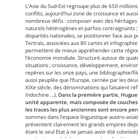
L’Asie du Sud-Est regroupe plus de 650 millions
conflits, aujourd’hui zone de croissance et auss
nombreux défis : composer avec des héritages h
naturels hétérogènes et parfois contraignants
disparités nationales, se positionner face aux
Tertrais, associées aux 80 cartes et infographi
permettent de mieux appréhender cette région,
l’économie mondiale. Structuré autour de quat
situations ; croissance, développement, environ
repères sur les onze pays, une bibliographie/fi
aussi peuplée que l’Europe, cernée par les deux
XIXe siècle, des dénominations qui faisaient réf
Indochine …).
Dans la première partie, Hugues 
unité apparente, mais composée de couches l
les traces les plus anciennes sont encore per
sommes dans l’espace linguistique austro-asiat
présentent clairement les grands empires depu
étant le seul Etat à ne jamais avoir été colonisé