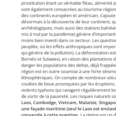
prostitution étant un véritable fléau, alimenté
sont également consacrées au tourisme régional
des continents européen et américain, s’ajoute c
désormais à la découverte de leur continent, qui
archéologiques, mais aussi des stations balnéa
mis à mal par la pandémie) génère d’importante
moins bien investi dans ce secteur. Les questi
peuplée, où les effets anthropiques sont import
qui génère de la pollution). La déforestation e
Bornéo et Sulawesi, en raison des plantations 
danger les populations des deltas, déjà frappé
région est en outre soumise à une forte séism
lithosphériques. On compte de nombreux volcans
coulées de boue provoquées par les éruptions. 
violents typhons qui ravagent régulièrement le
de sortir de la pauvreté. Les risques naturels so
Laos, Cambodge, Vietnam, Malaisie, Singapou
une façade maritime (seul le Laos est encla
consacrée à cette question.
La région est un d