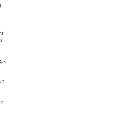
d
nt
is
gs,
un
le