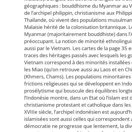
géographiques : bouddhisme du Myanmar au Viet
de l’archipel philippin, christianisme aux Philipp
Thaïlande, où vivent des populations musulmanes
Malaisie hérité de la colonisation britannique.
Myanmar (majoritairement bouddhiste) dans l’A
préoccupant. La notion de minorité ethnolingu
aussi par le Vietnam. Les cartes de la page 35 en
traces des héritages passés avec lesquels les
Vietnam correspond à des minorités installées
les Miao (qu’on retrouve aussi au Laos et en Ch
(Khmers, Chams). Les populations minoritaires 
frictions religieuses qui se développent en Ind
prosélytisme qui bouscule des équilibres lon
l’Indonésie montre, dans un Etat où l’islam est
christianisme protestant et catholique dans les 
XVIIIe siècle, l’archipel indonésien est aujourd
islamisées sont aussi celles qui correspondent 
démocratie ne progresse que lentement, la divers