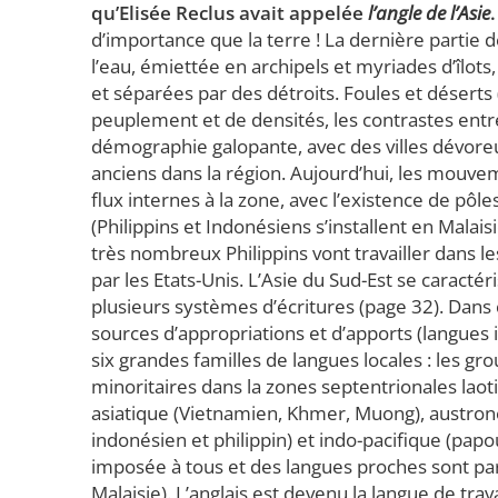
qu’Elisée Reclus avait appelée
l’angle de l’Asie
d’importance que la terre ! La dernière partie d
l’eau, émiettée en archipels et myriades d’îlots
et séparées par des détroits. Foules et déserts
peuplement et de densités, les contrastes entr
démographie galopante, avec des villes dévore
anciens dans la région. Aujourd’hui, les mouve
flux internes à la zone, avec l’existence de pôle
(Philippins et Indonésiens s’installent en Malai
très nombreux Philippins vont travailler dans le
par les Etats-Unis. L’Asie du Sud-Est se caracté
plusieurs systèmes d’écritures (page 32). Dans c
sources d’appropriations et d’apports (langues 
six grandes familles de langues locales : les g
minoritaires dans la zones septentrionales lao
asiatique (Vietnamien, Khmer, Muong), austroné
indonésien et philippin) et indo-pacifique (pap
imposée à tous et des langues proches sont par
Malaisie). L’anglais est devenu la langue de trav