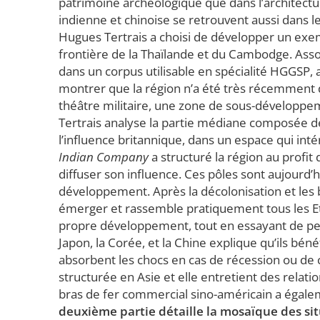
patrimoine archéologique que dans l’architectur
indienne et chinoise se retrouvent aussi dans le
Hugues Tertrais a choisi de développer un exemp
frontière de la Thaïlande et du Cambodge. Asso
dans un corpus utilisable en spécialité HGGSP, 
montrer que la région n’a été très récemment dé
théâtre militaire, une zone de sous-développe
Tertrais analyse la partie médiane composée de 
l’influence britannique, dans un espace qui inté
Indian Company
a structuré la région au profit
diffuser son influence. Ces pôles sont aujourd’
développement. Après la décolonisation et les b
émerger et rassemble pratiquement tous les Etat
propre développement, tout en essayant de pese
Japon, la Corée, et la Chine explique qu’ils béné
absorbent les chocs en cas de récession ou de c
structurée en Asie et elle entretient des relati
bras de fer commercial sino-américain a égale
deuxième partie détaille la mosaïque des sit