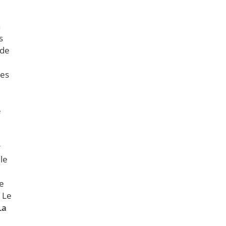
a
s
 de
ues
e
r
le
le
. Le
La