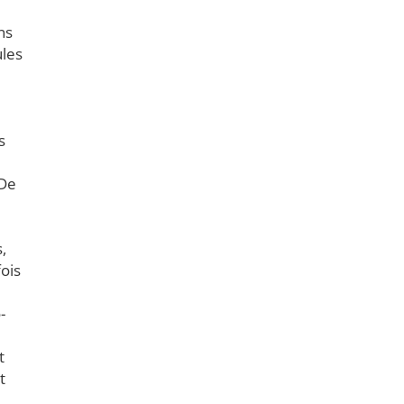
ns
ules
s
 De
e
,
ois
-
t
t