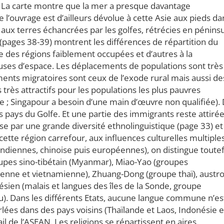
.
La carte montre que la mer a presque davantage
e l’ouvrage est d’ailleurs dévolue à cette Asie aux pieds da
, aux terres échancrées par les golfes, rétrécies en pénins
 (pages 38-39) montrent les différences de répartition du
e des régions faiblement occupées et d’autres à la
uses d’espace. Les déplacements de populations sont très
ments migratoires sont ceux de l’exode rural mais aussi de
s très attractifs pour les populations les plus pauvres
sie ; Singapour a besoin d’une main d’œuvre non qualifiée).
s pays du Golfe. Et une partie des immigrants reste attiré
rise par une grande diversité ethnolinguistique (page 33) et
ette région carrefour, aux influences culturelles multiples
indiennes, chinoise puis européennes), on distingue toutef
roupes sino-tibétain (Myanmar), Miao-Yao (groupes
tienne et vietnamienne), Zhuang-Dong (groupe thaï), austro
sien (malais et langues des îles de la Sonde, groupe
ou). Dans les différents Etats, aucune langue commune n’es
lées dans des pays voisins (Thaïlande et Laos, Indonésie e
ail de l’ASEAN. Les religions se répartissent en aires