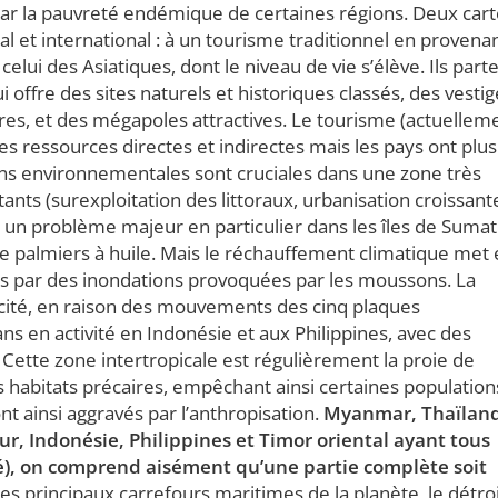
 par la pauvreté endémique de certaines régions. Deux car
 et international : à un tourisme traditionnel en provena
elui des Asiatiques, dont le niveau de vie s’élève. Ils part
 offre des sites naturels et historiques classés, des vestig
ires, et des mégapoles attractives. Le tourisme (actuellem
s ressources directes et indirectes mais les pays ont plus
ons environnementales sont cruciales dans une zone très
ants (surexploitation des littoraux, urbanisation croissant
st un problème majeur en particulier dans les îles de Sumat
de palmiers à huile. Mais le réchauffement climatique met
es par des inondations provoquées par les moussons. La
icité, en raison des mouvements des cinq plaques
 en activité en Indonésie et aux Philippines, avec des
Cette zone intertropicale est régulièrement la proie de
s habitats précaires, empêchant ainsi certaines population
nt ainsi aggravés par l’anthropisation.
Myanmar, Thaïlan
r, Indonésie, Philippines et Timor oriental ayant tous
vé), on comprend aisément qu’une partie complète soit
es principaux carrefours maritimes de la planète, le détro