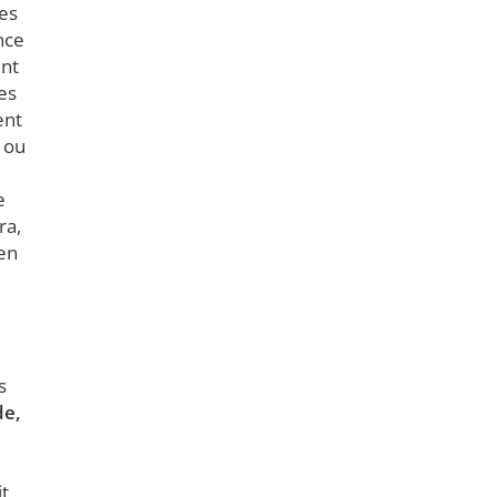
tes
nce
ent
es
ent
 ou
e
ra,
 en
s
de,
it