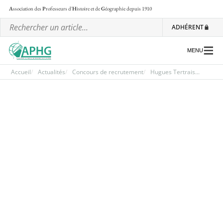
A
ssociation des
P
rofesseurs d'
H
istoire et de
G
éographie
depuis 1910
ADHÉRENT
MENU
Accueil
Actualités
Concours de recrutement
Hugues Tertrais...
L’association
Les régionales
Les ateliers nationaux
Communiqués et motions
Lettre d’information de l’APHG
L’APHG dans la presse