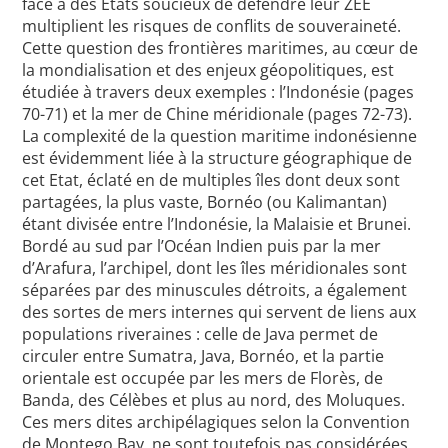
face à des Etats soucieux de défendre leur ZEE
multiplient les risques de conflits de souveraineté.
Cette question des frontières maritimes, au cœur de
la mondialisation et des enjeux géopolitiques, est
étudiée à travers deux exemples : l’Indonésie (pages
70-71) et la mer de Chine méridionale (pages 72-73).
La complexité de la question maritime indonésienne
est évidemment liée à la structure géographique de
cet Etat, éclaté en de multiples îles dont deux sont
partagées, la plus vaste, Bornéo (ou Kalimantan)
étant divisée entre l’Indonésie, la Malaisie et Brunei.
Bordé au sud par l’Océan Indien puis par la mer
d’Arafura, l’archipel, dont les îles méridionales sont
séparées par des minuscules détroits, a également
des sortes de mers internes qui servent de liens aux
populations riveraines : celle de Java permet de
circuler entre Sumatra, Java, Bornéo, et la partie
orientale est occupée par les mers de Florès, de
Banda, des Célèbes et plus au nord, des Moluques.
Ces mers dites archipélagiques selon la Convention
de Montego Bay, ne sont toutefois pas considérées