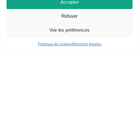
Accepter
Refuser
Dans les catégories
Voir les préférences
ACTUALITÉS
Politique de cookies
Mentions légales
CONCOURS DE RECRUTEMENT
RESSOURCES
COLLÈGE
HGGSP
LYCÉE GÉNÉRAL ET TECHNOLOGIQUE