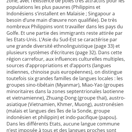
zone, avec l’existence de pôles très attractifs pour les
populations les plus pauvres (Philippins et
Indonésiens s’installent en Malaisie ; Singapour a
besoin d’une main d’œuvre non qualifiée). De très
nombreux Philippins vont travailler dans les pays du
Golfe. Et une partie des immigrants reste attirée par
les Etats-Unis. L’Asie du Sud-Est se caractérise par
une grande diversité ethnolinguistique (page 33) et
plusieurs systèmes d’écritures (page 32). Dans cette
région carrefour, aux influences culturelles multiples,
sources d’appropriations et d’apports (langues
indiennes, chinoise puis européennes), on distingue
toutefois six grandes familles de langues locales : les
groupes sino-tibétain (Myanmar), Miao-Yao (groupes
minoritaires dans la zones septentrionales laotienne
et vietnamienne), Zhuang-Dong (groupe thaï), austro-
asiatique (Vietnamien, Khmer, Muong), austronésien
(malais et langues des îles de la Sonde, groupe
indonésien et philippin) et indo-pacifique (papou).
Dans les différents Etats, aucune langue commune
n’est imposée à tous et des langues proches sont