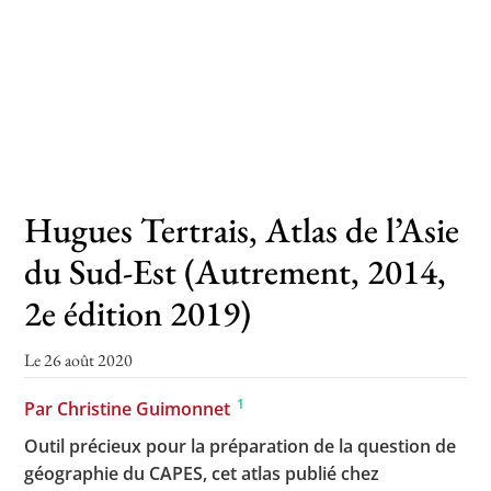
Toutes les actualités
Les rendez-vous de l’APHG
Concours de recrutement
Hugues Tertrais, Atlas de l’Asie
Concours scolaires
du Sud-Est (Autrement, 2014,
Conférences, tables rondes
2e édition 2019)
Critique d’ouvrages publiés
Culture
Le 26 août 2020
1
Par Christine Guimonnet
Outil précieux pour la préparation de la question de
géographie du CAPES, cet atlas publié chez