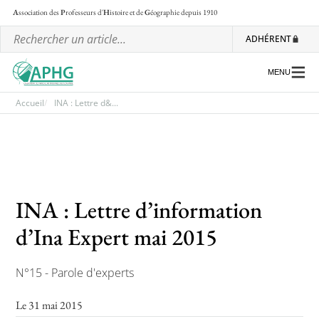
A
ssociation des
P
rofesseurs d'
H
istoire et de
G
éographie
depuis 1910
ADHÉRENT
MENU
Accueil
INA : Lettre d&...
L’association
Les régionales
Les ateliers nationaux
INA : Lettre d’information
Communiqués et motions
d’Ina Expert mai 2015
Lettre d’information de l’APHG
N°15 - Parole d'experts
L’APHG dans la presse
Le 31 mai 2015