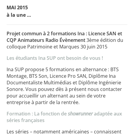
MAI 2015
à la une …
Toutes les actualités
Projet commun à 2 formations Ina : Licence SAN et
Les rendez-vous de l’APHG
CQP Animateurs Radio
Évènement
3ème édition du
colloque Patrimoine et Marques 30 juin 2015
Concours de recrutement
Les étudiants Ina SUP ont besoin de vous !
Concours scolaires
Ina SUP propose 5 formations en alternance : BTS
Conférences, tables rondes
Montage, BTS Son, Licence Pro SAN, Diplôme Ina
Critique d’ouvrages publiés
Documentaliste Multimédias et Diplôme Ingénierie
Sonore. Vous pouvez dès à présent nous contacter
Culture
pour accueillir un alternant au sein de votre
entreprise à partir de la rentrée.
Formation : La fonction de
showrunner
adaptée aux
séries françaises
Les séries – notamment américaines – connaissent