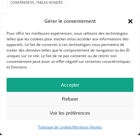
CONFÉRENCES, TABLES RONDES
Gérer le consentement
Pour offrir les meilleures expériences, nous utilisons des technologies
telles que les cookies pour stocker et/ou accéder aux informations des
appareils. Le fait de consentir à ces technologies nous permettra de
traiter des données telles que le comportement de navigation ou les ID
APHG
uniques sur ce site. Le fait de ne pas consentir ou de retirer son
consentement peut avoir un effet négatif sur certaines caractéristiques
Association des professeurs d'histoire et géographie
et fonctions.
+ 33 0(1) 42 33 62 37
Accepter
BP 6541 – 75065 Paris Cedex 02
Refuser
CONTACTEZ-NOUS
Voir les préférences
Politique de cookies
Mentions légales
MENTIONS LÉGALES
GESTION DES COOKIES