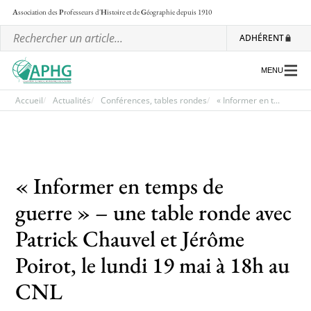
A
ssociation des
P
rofesseurs d'
H
istoire et de
G
éographie
depuis 1910
ADHÉRENT
MENU
Accueil
Actualités
Conférences, tables rondes
« Informer en t...
L’association
Les régionales
« Informer en temps de
Les ateliers nationaux
guerre » – une table ronde avec
Communiqués et motions
Patrick Chauvel et Jérôme
Lettre d’information de l’APHG
Poirot, le lundi 19 mai à 18h au
L’APHG dans la presse
CNL