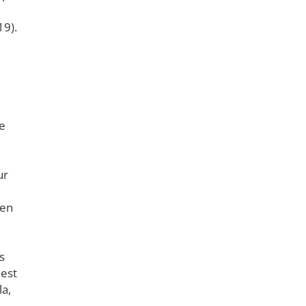
19).
re
ur
 en
s
 est
la,