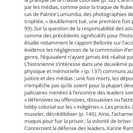
par les médias, comme pour la traque de Ruben
cas de Patrice Lumumba, des photographies de so
trophée, « doublement tué, une première fois pa
99). Sur la question de la responsabilité des
comme des précédents significatifs pour l’histoi
étudie notamment le rapport Bellonte sur l’acc
évidence les négligences de la commission d’en
genre, l’équivalent n’ayant jamais été réalisé 
L’historienne s’intéresse dans une deuxième par
physique et mémorielle » (p. 137) communs aux
justice et des médias ; une fois morts, les dép
n’empêche pas qu’ils soient pour la plupart de
judiciaires menées à l’encontre des leaders so
« défensives ou offensives, dissuasives ou facti
lobby colonial sur les « indigènes ». Les procès à
museler, décrédibiliser (p. 140). Ainsi, l’acha
maquis pour fuir la prison ; la volonté de bris
Concernant la défense des leaders, Karine Ramo