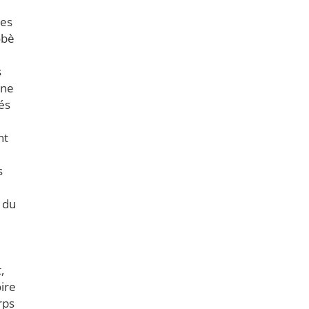
des
obè
s
 ne
és
nt
s
 du
,
ire
rps