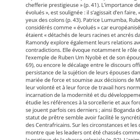
chefferie prestigieuse » (p. 41). L’importance d
évolués », est soulignée : il s’agissait d’en faire
yeux des colons (p. 43). Patrice Lumumba, Ru
considérés comme « évolués » car européanisés, 
étaient « détachés de leurs racines et ancrés dan
Ramondy explore également leurs relations avec
contradictions. Elle évoque notamment le rôle
l’exemple de Ruben Um Nyobè et de son épouse
69), ou encore le décalage entre le discours offi
persistance de la sujétion de leurs épouses da
mariée de force et soumise aux décisions de Mul
leur volonté et à leur force de travail hors norm
incarnation de la modernité et du développeme
étudie les références à la sorcellerie et aux fo
se jouent parfois ces derniers ; ainsi Boganda d
statut de prêtre semble avoir facilité le syncré
des Centrafricains. Sur les circonstances et l
montre que les leaders ont été chassés comme 
la pratique de la chasse coloniale (p. 92). L’ani