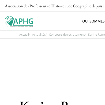
A
ssociation des
P
rofesseurs d'
H
istoire et de
G
éographie
depuis 
QUI SOMMES
Accueil
Actualités
Concours de recrutement
Karine Ramo