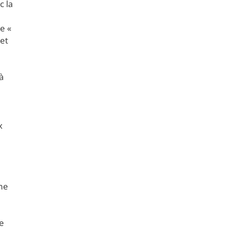
c la
e «
 et
à
x
ume
ne