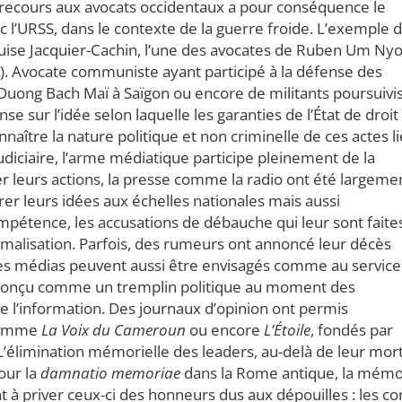
e recours aux avocats occidentaux a pour conséquence le
 l’URSS, dans le contexte de la guerre froide. L’exemple 
uise Jacquier-Cachin, l’une des avocates de Ruben Um Ny
7). Avocate communiste ayant participé à la défense des
e Duong Bach Maï à Saïgon ou encore de militants poursuivi
se sur l’idée selon laquelle les garanties de l’État de droit
naître la nature politique et non criminelle de ces actes li
diciaire, l’arme médiatique participe pleinement de la
er leurs actions, la presse comme la radio ont été largeme
r leurs idées aux échelles nationales mais aussi
compétence, les accusations de débauche qui leur sont faite
animalisation. Parfois, des rumeurs ont annoncé leur décès
 les médias peuvent aussi être envisagés comme au service
té conçu comme un tremplin politique au moment des
e l’information. Des journaux d’opinion ont permis
 comme
La Voix du Cameroun
ou encore
L’Étoile
, fondés par
L’élimination mémorielle des leaders, au-delà de leur mort
our la
damnatio memoriae
dans la Rome antique, la mémo
 à priver ceux-ci des honneurs dus aux dépouilles : les co