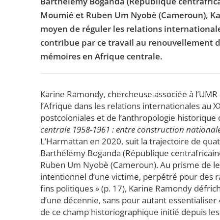
Barthélémy Boganda (République centrafrica
Moumié et Ruben Um Nyobè (Cameroun), Kari
moyen de réguler les relations internationa
contribue par ce travail au renouvellement d
mémoires en Afrique centrale.
Karine Ramondy, chercheuse associée à l’UMR Siric
l’Afrique dans les relations internationales au XX
postcoloniales et de l’anthropologie historiqu
centrale 1958-1961 : entre construction nationale
L’Harmattan en 2020, suit la trajectoire de qua
Barthélémy Boganda (République centrafricain
Ruben Um Nyobè (Cameroun). Au prisme de leur
intentionnel d’une victime, perpétré pour des 
fins politiques » (p. 17), Karine Ramondy défrich
d’une décennie, sans pour autant essentialiser 
de ce champ historiographique initié depuis les