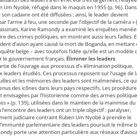
 Um Nyobè, réfugié dans le maquis en 1955 (p. 96). Dans
n cadavre ont été diffusées ; ainsi, le leader devient
r l’arme à feu, une seconde par l’objectif de la caméra » (
 assassinats, Karine Ramondy a examiné les enquêtes menée
re des crimes politiques, en montrant aussi leurs failles. E
ident d’avion ayant causé la mort de Boganda, en mettant
quête belge – avec toutefois l’idée qu’elle est un modèle 
par le gouvernement français.
Éliminer les leaders
tie de l’ouvrage aux processus d’« élimination politique,
 leaders étudiés. Ces processus reposent sur l’usage de l
ouilles et les mémoires des leaders sont malmenées, ce qu
venus des icônes dans leurs pays respectifs. Les procédure
nt envisagées par l’historienne comme des armes politique
ces » (p. 139), utilisées dans le maintien de la mainmise du
 l’encontre des leaders ont un triple objectif : paralyser,
rnement judiciaire contraint Ruben Um Nyobè à prendre le
er l’immunité parlementaire des leaders poursuit le même b
ndy porte une attention particulière aux réseaux d’avoca