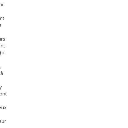
 «
nt
s
urs
ant
(p.
,
 à
y
dont
n
yeux
sur