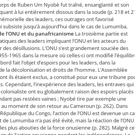
e corps de Ruben Um Nyobè fut traîné, ensanglanté et son
quant à lui entièrement dissous dans la soude (p. 218 et 2
 mémorielle des leaders, ces outrages ont favorisé
i subsiste jusqu’à aujourd’hui dans le cas de Lumumba,
 de l’ONU et du panafricanisme
La troisième partie est
atiques des leaders impliquant l’ONU et les acteurs du
r des désillusions. L’ONU s’est grandement souciée des
5-1965 dans la mesure où celles-ci ont modifié l’équilib
bord fait l’objet d’espoirs pour les leaders, dans la
e la décolonisation et droits de l’homme. L’Assemblée
ont ils étaient exclus, a constitué pour eux une tribune po
s. Cependant, l’inexpérience des leaders, les entraves qui
colonialiste ont eu globalement raison des espoirs placés
ndant pas restées vaines ; Nyobé tire par exemple une
NU au moment de son retour au Cameroun (p. 262). Dans
épublique du Congo, l’action de l’ONU est devenue un ca
nat de Lumumba n’a pas été évité, mais la réaction de l’ONU
s plus abouties de la force onusienne (p. 282). Malgré ce
bilan de l’action onusienne pendant les indépendances. Le