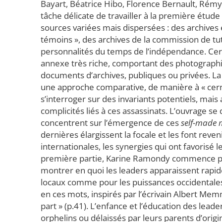
Bayart, Béatrice Hibo, Florence Bernault, Rém
tâche délicate de travailler à la première étude 
sources variées mais dispersées : des archives 
témoins », des archives de la commission de tut
personnalités du temps de l’indépendance. Cert
annexe très riche, comportant des photographi
documents d’archives, publiques ou privées. 
une approche comparative, de manière à « cerner 
s’interroger sur des invariants potentiels, mais 
complicités liés à ces assassinats. L’ouvrage se 
concentrent sur l’émergence de ces
self-made
dernières élargissent la focale et les font reven
internationales, les synergies qui ont favorisé l
première partie, Karine Ramondy commence par 
montrer en quoi les leaders apparaissent rapi
locaux comme pour les puissances occidentales 
en ces mots, inspirés par l’écrivain Albert Memmi
part » (p.41). L’enfance et l’éducation des lead
orphelins ou délaissés par leurs parents d’orig