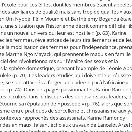
e l’école pour ces élites, dont les membres étaient appelés
, « des auxiliaires de qualité mais sans trop de qualités » aux
ben Um Nyobè, Félix Moumié et Barthélémy Boganda étaie
une situation que l’historienne décrit comme difficile : il
s un nouvel univers qui leur est hostile » (p. 63). Karine
 les femmes, révélatrices de leurs tiraillements et de le
 de la mobilisation des femmes pour l’indépendance, pren
 Marthe Ngo Mayack, qui prennent le maquis en famille 
ciel des révolutionnaires sur l’égalité des sexes et la
ns la sphère domestique, prenant l’exemple de Léonie Abo
ele (p. 70). Les leaders étudiés, qui doivent leur réussite
e, se sont attachés à forger un leadership « à l’africaine »,
nt (p. 74). Dans des pages passionnantes, Karine Ramond
rces occultes dans le discours des opposants aux leaders, 
étourne sa réputation de « possédé » (p. 76), alors que so
tisme entre pratiques de sorcellerie et christianisme aux 
es contextes rapprochés des assassinats, Karine Ramondy
des animaux, faisant écho aux travaux de Lancelot Arzel 
malisation des leaders a en effet été très largement relayée