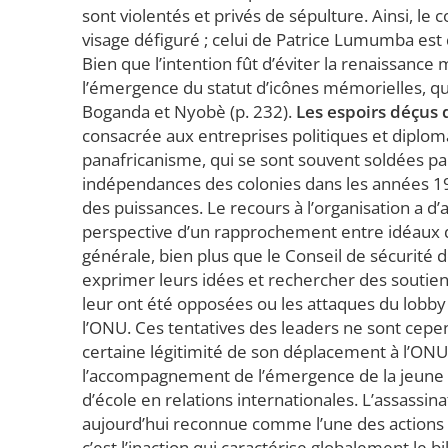
sont violentés et privés de sépulture. Ainsi, l
visage défiguré ; celui de Patrice Lumumba est 
Bien que l’intention fût d’éviter la renaissance
l’émergence du statut d’icônes mémorielles, qu
Boganda et Nyobè (p. 232).
Les espoirs déçus
consacrée aux entreprises politiques et diplom
panafricanisme, qui se sont souvent soldées pa
indépendances des colonies dans les années 195
des puissances. Le recours à l’organisation a d’a
perspective d’un rapprochement entre idéaux d
générale, bien plus que le Conseil de sécurité d
exprimer leurs idées et rechercher des soutien
leur ont été opposées ou les attaques du lobby 
l’ONU. Ces tentatives des leaders ne sont cepe
certaine légitimité de son déplacement à l’O
l’accompagnement de l’émergence de la jeune R
d’école en relations internationales. L’assassi
aujourd’hui reconnue comme l’une des actions le
c’est l’inaction qui caractérise globalement le 