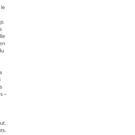
 le
p.
s
lle
 en
du
a
i
s
s –
ut.
ts.