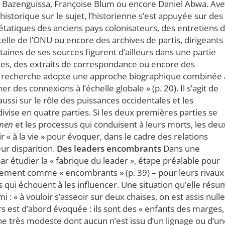
y Bazenguissa, Françoise Blum ou encore Daniel Abwa. Ave
historique sur le sujet, l’historienne s’est appuyée sur des
étatiques des anciens pays colonisateurs, des entretiens d
elle de l’ONU ou encore des archives de partis, dirigeants
aines de ses sources figurent d’ailleurs dans une partie
es, des extraits de correspondance ou encore des
La recherche adopte une approche biographique combinée 
des connexions à l’échelle globale » (p. 20). Il s’agit de
aussi sur le rôle des puissances occidentales et les
divise en quatre parties. Si les deux premières parties se
 men
et les processus qui conduisent à leurs morts, les deu
ir « à la vie » pour évoquer, dans le cadre des relations
eur disparition.
Des leaders encombrants
Dans une
étudier la « fabrique du leader », étape préalable pour
dement comme « encombrants » (p. 39) – pour leurs rivaux
qui échouent à les influencer. Une situation qu’elle rés
 : « à vouloir s’asseoir sur deux chaises, on est assis nulle
ers est d’abord évoquée : ils sont des « enfants des marges,
ine très modeste dont aucun n’est issu d’un lignage ou d’u