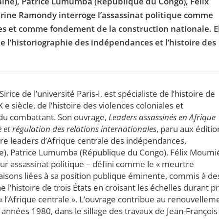
ine), Patrice Lumumba (République du Congo), Félix
ne Ramondy interroge l’assassinat politique comme
les et comme fondement de la construction nationale. E
e l’historiographie des indépendances et l’histoire des
e de l’université Paris-I, est spécialiste de l’histoire de
 e siècle, de l’histoire des violences coloniales et
e du combattant. Son ouvrage,
Leaders assassinés en Afrique
 et régulation des relations internationales
, paru aux éditio
tre leaders d’Afrique centrale des indépendances,
e), Patrice Lumumba (République du Congo), Félix Moumi
 assassinat politique – défini comme le « meurtre
raisons liées à sa position publique éminente, commis à de
e l’histoire de trois États en croisant les échelles durant p
« l’Afrique centrale ». L’ouvrage contribue au renouvellem
 années 1980, dans le sillage des travaux de Jean-François