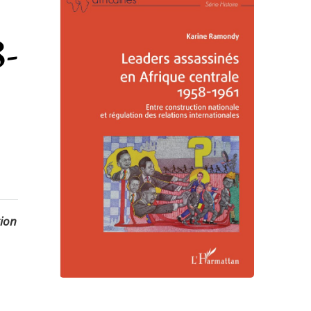
8-
tion