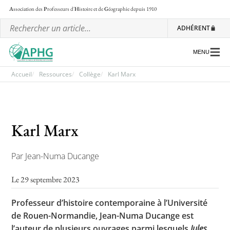
A
ssociation des
P
rofesseurs d'
H
istoire et de
G
éographie
depuis 1910
ADHÉRENT
MENU
Accueil
Ressources
Collège
Karl Marx
L’association
Karl Marx
Les régionales
Les ateliers nationaux
Par Jean-Numa Ducange
Communiqués et motions
Le 29 septembre 2023
Lettre d’information de l’APHG
Professeur d’histoire contemporaine à l’Université
L’APHG dans la presse
de Rouen-Normandie, Jean-Numa Ducange est
l’auteur de plusieurs ouvrages parmi lesquels
Jules