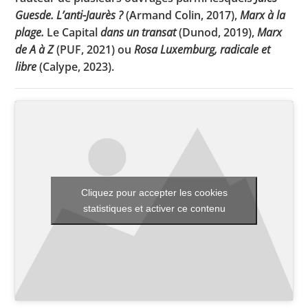
Guesde. L’anti-Jaurès ?
(Armand Colin, 2017),
Marx à la
plage.
Le Capital
dans un transat
(Dunod, 2019),
Marx
de A à Z
(PUF, 2021) ou
Rosa Luxemburg, radicale et
Toutes les actualités
libre
(Calype, 2023).
Les rendez-vous de l’APHG
Concours de recrutement
Concours scolaires
Conférences, tables rondes
Critique d’ouvrages publiés
Cliquez pour accepter les cookies
statistiques et activer ce contenu
Culture