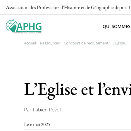
A
ssociation des
P
rofesseurs d'
H
istoire et de
G
éographie
depuis 
QUI SOMMES
Accueil
Ressources
Concours de recrutement
L’Eglise...
L’Eglise et l’e
Par Fabien Revol
Le 6 mai 2025