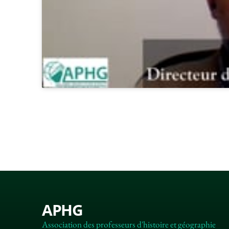
APHG
Association des professeurs d'histoire et géographie