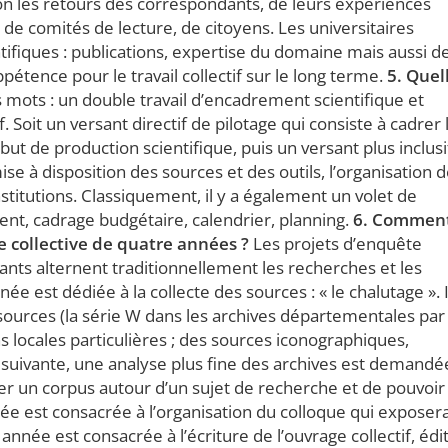
on les retours des correspondants, de leurs expériences
de comités de lecture, de citoyens. Les universitaires
ntifiques : publications, expertise du domaine mais aussi d
pétence pour le travail collectif sur le long terme.
5. Quel
mots : un double travail d’encadrement scientifique et
Soit un versant directif de pilotage qui consiste à cadrer 
 but de production scientifique, puis un versant plus inclusi
e à disposition des sources et des outils, l’organisation 
stitutions. Classiquement, il y a également un volet de
ent, cadrage budgétaire, calendrier, planning.
6. Commen
e collective de quatre années ?
Les projets d’enquête
ts alternent traditionnellement les recherches et les
e est dédiée à la collecte des sources : « le chalutage ». I
sources (la série W dans les archives départementales par
s locales particulières ; des sources iconographiques,
e suivante, une analyse plus fine des archives est demandé
r un corpus autour d’un sujet de recherche et de pouvoir 
ée est consacrée à l’organisation du colloque qui exposer
année est consacrée à l’écriture de l’ouvrage collectif, édi