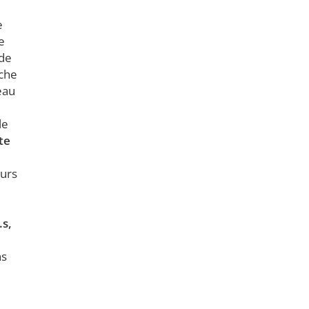
e
e
 de
rche
eau
le
te
eurs
s,
ns