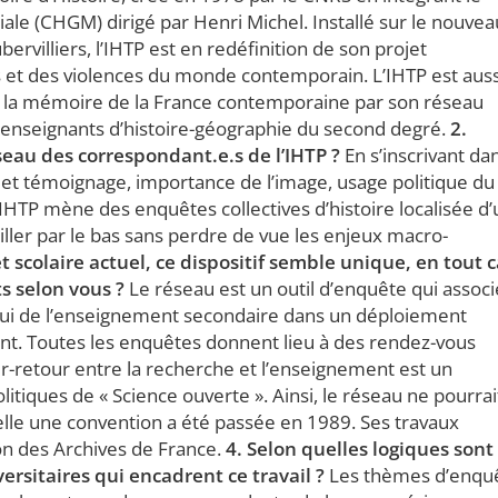
le (CHGM) dirigé par Henri Michel. Installé sur le nouvea
rvilliers, l’IHTP est en redéfinition de son projet
 et des violences du monde contemporain. L’IHTP est auss
 et la mémoire de la France contemporaine par son réseau
’enseignants d’histoire-géographie du second degré.
2.
seau des correspondant.e.s de l’IHTP ?
En s’inscrivant da
 et témoignage, importance de l’image, usage politique du
’IHTP mène des enquêtes collectives d’histoire localisée d
ller par le bas sans perdre de vue les enjeux macro-
t scolaire actuel, ce dispositif semble unique, en tout 
ts selon vous ?
Le réseau est un outil d’enquête qui associ
elui de l’enseignement secondaire dans un déploiement
ement. Toutes les enquêtes donnent lieu à des rendez-vous
ller-retour entre la recherche et l’enseignement est un
litiques de « Science ouverte ». Ainsi, le réseau ne pourrai
elle une convention a été passée en 1989. Ses travaux
on des Archives de France.
4. Selon quelles logiques sont
ersitaires qui encadrent ce travail ?
Les thèmes d’enqu