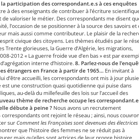
n la participation des correspondant.e.s à ces enquêtes
e à des enseignants de contribuer à l’écriture scientifiqu
 et de valoriser le métier. Des correspondants me disent qu
ité, l’occasion de se positionner à la source des savoirs et
 mais aussi comme contributeur. Le plaisir de la reche
’esprit civique des citoyens. Les thèmes étudiés par le rés
s Trente glorieuses, la Guerre d’Algérie, les migrations,
2008-2012 « La guerre froide vue d’en bas » est par exemp
 d’agrégation interne d’histoire.
8. Parlez-nous de l’enquê
 des étrangers en France à partir de 1965…
En invitant à
celui d’être accueilli, les correspondants ont mis à jour plusi
ité est une construction quasi quotidienne qui puise dans
ques, au-delà du millefeuille des lois sur l’accueil des
ouveau thème de recherche occupe les correspondant.e.
elle débute à peine ?
Nous avons un recrutement
correspondants ont rejoint le réseau ; ainsi, nous couvro
ter sur
Comment les Françaises sont devenues des électrices
montrer que l’histoire des femmes ne se réduit pas à
urer mais qu’elles sont actrices de leur propre histoire.