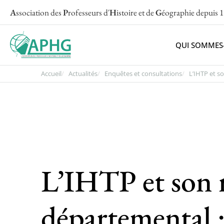
A
ssociation des
P
rofesseurs d'
H
istoire et de
G
éographie
depuis 
QUI SOMMES
Accueil
Actualités
Enquêtes et consultations
L’IHTP et son
L’IHTP et son 
départemental :