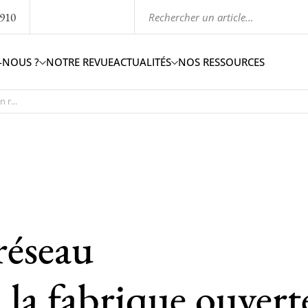
1910
-NOUS ?
NOTRE REVUE
ACTUALITÉS
NOS RESSOURCES
 r...
réseau
 la fabrique ouvert