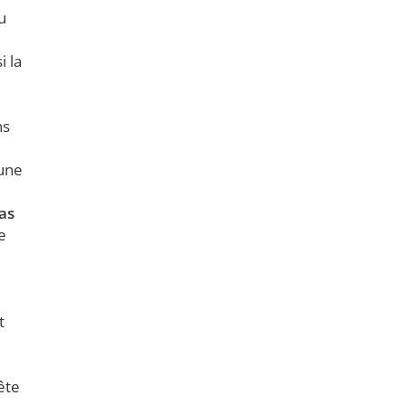
u
i la
ns
’une
cas
e
t
ête