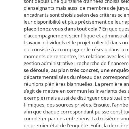
sont depuis une quinzaine d’années choisis sel
d’enseignants mais aussi de membres de jurys, 
encadrants sont choisis selon des critères scie
leur disponibilité et plus précisément de leur ap
place tenez-vous dans tout cela ?
En quelques 
d’accompagnement scientifique et administratif. 
travaux individuels et le projet collectif dans un
qui consiste à accompagner le réseau dans la mis
moments de rencontre, les relations avec les in
gestion administrative : recherche de financem
se déroule, au plan très concret, une enquêt
départementalisées du réseau des correspondan
réunions plénières biannuelles. La première anné
s’agit de mettre en commun les invariants des 
exemple) mais aussi de distinguer des situation
filmiques, des sources privées. Ensuite, l’anné
afin que chaque correspondant puisse constitue
compléter par des entretiens. La troisième ann
un premier état de l’enquête. Enfin, la dernière 