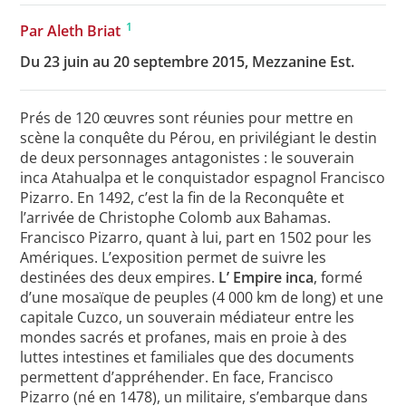
1
Par Aleth Briat
Du 23 juin au 20 septembre 2015, Mezzanine Est.
Toutes les actualités
Les rendez-vous de l’APHG
Prés de 120 œuvres sont réunies pour mettre en
scène la conquête du Pérou, en privilégiant le destin
Concours de recrutement
de deux personnages antagonistes : le souverain
Concours scolaires
inca Atahualpa et le conquistador espagnol Francisco
Pizarro. En 1492, c’est la fin de la Reconquête et
Conférences, tables rondes
l’arrivée de Christophe Colomb aux Bahamas.
Francisco Pizarro, quant à lui, part en 1502 pour les
Critique d’ouvrages publiés
Amériques. L’exposition permet de suivre les
destinées des deux empires.
L’ Empire inca
, formé
Culture
d’une mosaïque de peuples (4 000 km de long) et une
capitale Cuzco, un souverain médiateur entre les
mondes sacrés et profanes, mais en proie à des
luttes intestines et familiales que des documents
permettent d’appréhender. En face, Francisco
Pizarro (né en 1478), un militaire, s’embarque dans