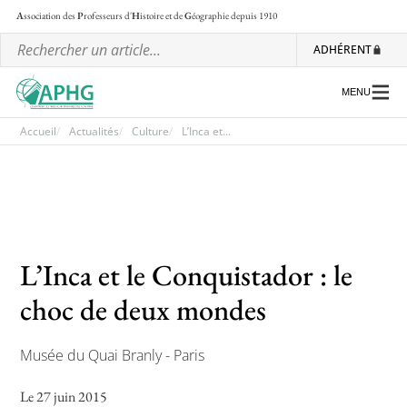
A
ssociation des
P
rofesseurs d'
H
istoire et de
G
éographie
depuis 1910
ADHÉRENT
MENU
Accueil
Actualités
Culture
L’Inca et...
L’association
Les régionales
Les ateliers nationaux
L’Inca et le Conquistador : le
Communiqués et motions
choc de deux mondes
Lettre d’information de l’APHG
Musée du Quai Branly - Paris
L’APHG dans la presse
Le 27 juin 2015