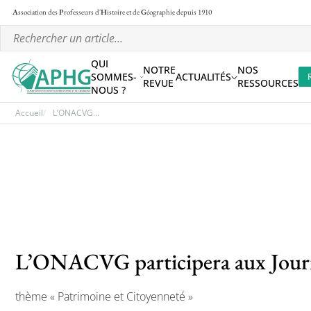
A
ssociation des
P
rofesseurs d'
H
istoire et de
G
éographie
depuis 1910
QUI
NOTRE
NOS
SOMMES-
ACTUALITÉS
REVUE
RESSOURCES
NOUS ?
Accueil
L’ONACVG...
L’ONACVG participera aux Journ
thème « Patrimoine et Citoyenneté »