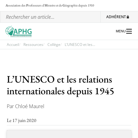
A
ssociation des
P
rofesseurs d'
H
istoire et de
G
éographie
depuis 1910
ADHÉRENT
MENU
Accueil
Ressources
Collège
L’UNESCO et les...
L’association
L’UNESCO et les relations
Les régionales
internationales depuis 1945
Les ateliers nationaux
Communiqués et motions
Par Chloé Maurel
Lettre d’information de l’APHG
Le 17 juin 2020
L’APHG dans la presse