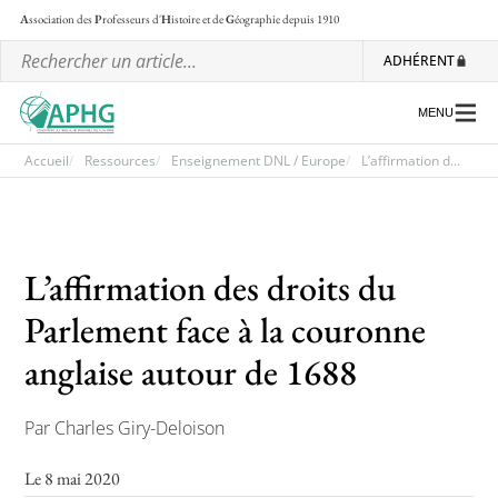
A
ssociation des
P
rofesseurs d'
H
istoire et de
G
éographie
depuis 1910
ADHÉRENT
MENU
Accueil
Ressources
Enseignement DNL / Europe
L’affirmation d...
L’association
Les régionales
L’affirmation des droits du
Les ateliers nationaux
Parlement face à la couronne
Communiqués et motions
anglaise autour de 1688
Lettre d’information de l’APHG
Par Charles Giry-Deloison
L’APHG dans la presse
Le 8 mai 2020