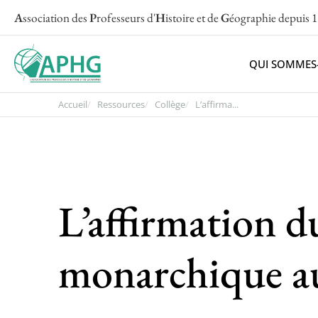
A
ssociation des
P
rofesseurs d'
H
istoire et de
G
éographie
depuis 
QUI SOMMES
Accueil
Ressources
Collège
L’affirma...
L’affirmation d
monarchique au