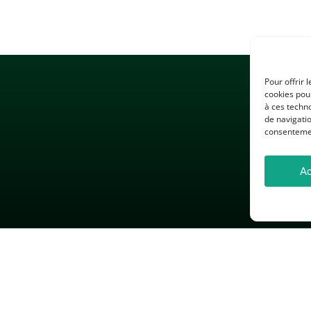
Pour offrir 
cookies pour
à ces techn
de navigatio
consentement
Ac
 LÉGALES
GESTION DES COOKIES
DONNÉES PERSONNELLES
26 — Association des Professeurs d’Histoire et de Géographie — Tous droits