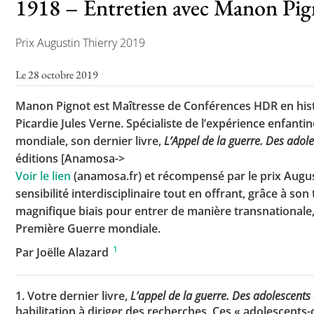
1918 – Entretien avec Manon Pig
Prix Augustin Thierry 2019
Toutes les actualités
Le 28 octobre 2019
Les rendez-vous de l’APHG
Manon Pignot est Maîtresse de Conférences HDR en hist
Concours de recrutement
Picardie Jules Verne. Spécialiste de l’expérience enfanti
Concours scolaires
mondiale, son dernier livre,
L’Appel de la guerre. Des ado
éditions [Anamosa->
Conférences, tables rondes
Voir le lien
(anamosa.fr) et récompensé par le prix Augus
Critique d’ouvrages publiés
sensibilité interdisciplinaire tout en offrant, grâce à so
magnifique biais pour entrer de manière transnationale,
Culture
Première Guerre mondiale.
1
Par Joëlle Alazard
1. Votre dernier livre,
L’appel de la guerre. Des adolescen
habilitation à diriger des recherches. Ces « adolescents-