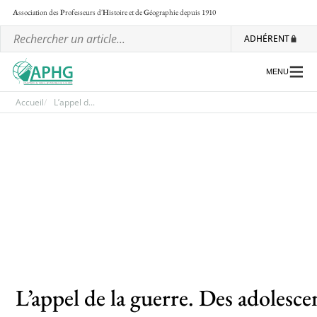
A
ssociation des
P
rofesseurs d'
H
istoire et de
G
éographie
depuis 1910
ADHÉRENT
MENU
Accueil
L’appel d...
L’association
Les régionales
Les ateliers nationaux
Communiqués et motions
Lettre d’information de l’APHG
L’APHG dans la presse
L’appel de la guerre. Des adolesc