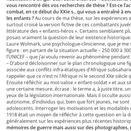
vous rencontré dès vos recherches de thèse ? Est-ce l’ac
combat, en ce début du XXIe s., qui vous a entraîné à enq
les enfants ?
Au cours de ma thèse, sur les expériences e
surtout croisé la version fictive de ces combattants juvén
littérature des « enfants-héros ». Certains semblaient pl
posais vraiment la question de leur existence historique. 
Laure Wolmark, une psychologue-clinicienne, que je me 
figure : en partant de la situation actuelle – 250 000 à 3
l’UNICEF – que j’ai voulu revenir au phénomène pendant 
– D’abord décloisonner sur le plan chronologique une fig
associée aux conflits infra-étatiques d’Afrique subsahari
rappeler que ce n’est ni l’Afrique ni le second XXe siècle 
Ensuite réfléchir au mot-valise « enfant-soldat » et aux s
une certaine mesure, écrase : le terme a, à juste titre,
yeux de la législation internationale. Mais il occulte aus
autonome, d’individus qui, bien que fort jeunes, ne sont
adolescents. Interroger les motivations et les modalité
1918 était un moyen de réfléchir à cette question en la
généralement sur les expériences plus récentes histor
mémoires de guerre mais aussi sur des photographies, 