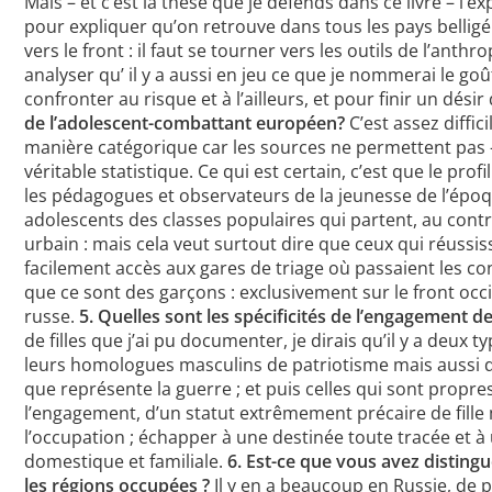
Mais – et c’est la thèse que je défends dans ce livre – l’ex
pour expliquer qu’on retrouve dans tous les pays bel
vers le front : il faut se tourner vers les outils de l’anth
analyser qu’ il y a aussi en jeu ce que je nommerai le goû
confronter au risque et à l’ailleurs, et pour finir un dési
de l’adolescent-combattant européen?
C’est assez diffi
manière catégorique car les sources ne permettent pas 
véritable statistique. Ce qui est certain, c’est que le pro
les pédagogues et observateurs de la jeunesse de l’épo
adolescents des classes populaires qui partent, au contrai
urbain : mais cela veut surtout dire que ceux qui réussis
facilement accès aux gares de triage où passaient les conv
que ce sont des garçons : exclusivement sur le front occi
russe.
5. Quelles sont les spécificités de l’engagement 
de filles que j’ai pu documenter, je dirais qu’il y a deux
leurs homologues masculins de patriotisme mais aussi de 
que représente la guerre ; et puis celles qui sont propres
l’engagement, d’un statut extrêmement précaire de fille
l’occupation ; échapper à une destinée toute tracée et à
domestique et familiale.
6. Est-ce que vous avez distin
les régions occupées ?
Il y en a beaucoup en Russie, de pa