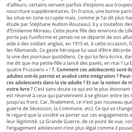
d’ailleurs, certains servant parfois d’espions aux troup
nourriture supplémentaires. En France, une bonne partie
les situe en zone occupée mais, comme je l’ai dit plus haut
étude par Stéphane Audoin-Rouzeau). Il y a toutefois d
d’Emilienne Moreau. Cette jeune fille des environs de Lille
porte pas l’uniforme et jamais ne se départit de son allu
aide à des soldats anglais, en 1915 et, à cette occasion, 
les Allemands. Ce geste héroïque lui vaut d’être décorée 
la une des journaux quotidiens. Ce qui lui fera écrire, 
me dit que ma petite-fille a lancé des pavés, en mai ? La b
quatre Prussiens » !
7. Comment ces adolescents sont-il
adultes ont-ils permis et avalisé cette intégration ? Peut-
ces adolescents dans la vie adulte ? Et sur la notion d
votre livre ?
C’est sans doute ce qui est le plus étonnant d
est réservé à ceux qui parviennent à se glisser entre les 
jusqu’au front. Car, finalement, ce n’est pas nouveau que
guerre de Sécession, la Commune, etc). Ce qui va changer
le regard que la société va porter sur ces engagements
leur légitimité. La Grande Guerre, de ce point de vue, co
l’engagement adolescent n’est plus légal comme il pouvait 