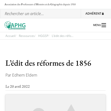
A
ssociation des
P
rofesseurs d'
H
istoire et de
G
éographie
depuis 1910
ADHÉRENT
MENU
Accueil
Ressources
HGGSP
L’édit des réfo...
L’association
L’édit des réformes de 1856
Les régionales
Les ateliers nationaux
Par Edhem Eldem
Communiqués et motions
Le 20 avril 2022
Lettre d’information de l’APHG
L’APHG dans la presse