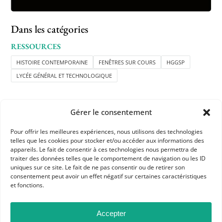
Dans les catégories
RESSOURCES
HISTOIRE CONTEMPORAINE
FENÊTRES SUR COURS
HGGSP
LYCÉE GÉNÉRAL ET TECHNOLOGIQUE
Gérer le consentement
Pour offrir les meilleures expériences, nous utilisons des technologies
telles que les cookies pour stocker et/ou accéder aux informations des
APHG
appareils. Le fait de consentir à ces technologies nous permettra de
traiter des données telles que le comportement de navigation ou les ID
Association des professeurs d'histoire et géographie
uniques sur ce site. Le fait de ne pas consentir ou de retirer son
consentement peut avoir un effet négatif sur certaines caractéristiques
et fonctions.
+ 33 0(1) 42 33 62 37
BP 6541 – 75065 Paris Cedex 02
Accepter