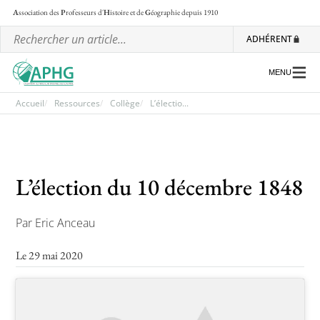
A
ssociation des
P
rofesseurs d'
H
istoire et de
G
éographie
depuis 1910
ADHÉRENT
MENU
Accueil
Ressources
Collège
L’électio...
L’association
Les régionales
L’élection du 10 décembre 1848
Les ateliers nationaux
Par Eric Anceau
Communiqués et motions
Le 29 mai 2020
Lettre d’information de l’APHG
L’APHG dans la presse