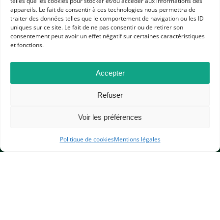
telles que les cookies pour stocker et/ou accéder aux informations des
appareils. Le fait de consentir à ces technologies nous permettra de
RESSOURCES
traiter des données telles que le comportement de navigation ou les ID
uniques sur ce site. Le fait de ne pas consentir ou de retirer son
HISTOIRE CONTEMPORAINE
FENÊTRES SUR COURS
COLLÈGE
consentement peut avoir un effet négatif sur certaines caractéristiques
ÉLÉMENTAIRE
LYCÉE GÉNÉRAL ET TECHNOLOGIQUE
et fonctions.
LYCÉE PROFESSIONNEL
Accepter
Refuser
Voir les préférences
APHG
Politique de cookies
Mentions légales
Association des professeurs d'histoire et géographie
+ 33 0(1) 42 33 62 37
BP 6541 – 75065 Paris Cedex 02
CONTACTEZ-NOUS