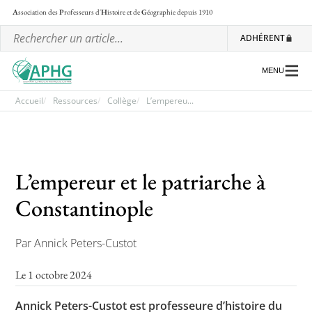
A
ssociation des
P
rofesseurs d'
H
istoire et de
G
éographie
depuis 1910
ADHÉRENT
MENU
Accueil
Ressources
Collège
L’empereu...
L’association
Les régionales
L’empereur et le patriarche à
Les ateliers nationaux
Constantinople
Communiqués et motions
Par Annick Peters-Custot
Lettre d’information de l’APHG
Le 1 octobre 2024
L’APHG dans la presse
Annick Peters-Custot est professeure d’histoire du