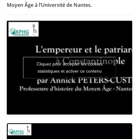
Moyen Âge à l’Université de Nantes.
Toutes les actualités
Les rendez-vous de l’APHG
Concours de recrutement
Concours scolaires
Cliquez pour accepter les cookies
statistiques et activer ce contenu
Conférences, tables rondes
Critique d’ouvrages publiés
Culture