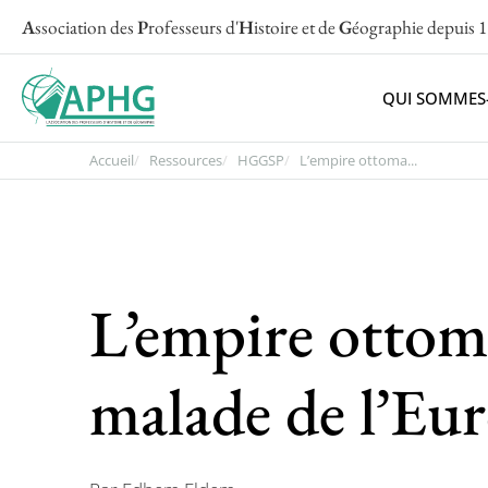
A
ssociation des
P
rofesseurs d'
H
istoire et de
G
éographie
depuis 
QUI SOMMES
Accueil
Ressources
HGGSP
L’empire ottoma...
L’empire otto
malade de l’Eu