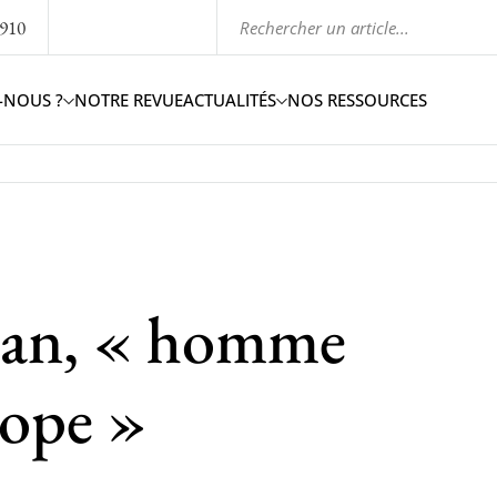
1910
-NOUS ?
NOTRE REVUE
ACTUALITÉS
NOS RESSOURCES
man, « homme
rope »