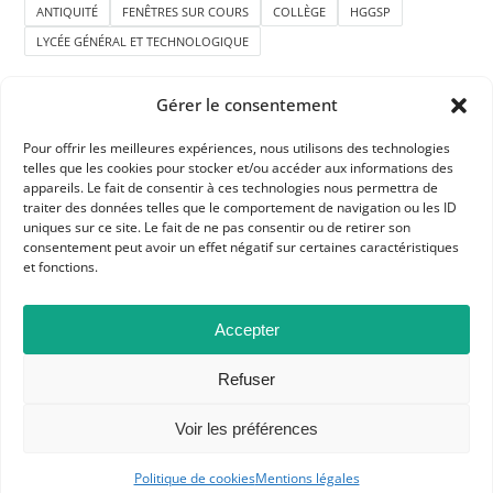
ANTIQUITÉ
FENÊTRES SUR COURS
COLLÈGE
HGGSP
LYCÉE GÉNÉRAL ET TECHNOLOGIQUE
Gérer le consentement
Pour offrir les meilleures expériences, nous utilisons des technologies
telles que les cookies pour stocker et/ou accéder aux informations des
appareils. Le fait de consentir à ces technologies nous permettra de
traiter des données telles que le comportement de navigation ou les ID
APHG
uniques sur ce site. Le fait de ne pas consentir ou de retirer son
consentement peut avoir un effet négatif sur certaines caractéristiques
Association des professeurs d'histoire et géographie
et fonctions.
+ 33 0(1) 42 33 62 37
Accepter
BP 6541 – 75065 Paris Cedex 02
Refuser
CONTACTEZ-NOUS
Voir les préférences
Politique de cookies
Mentions légales
MENTIONS LÉGALES