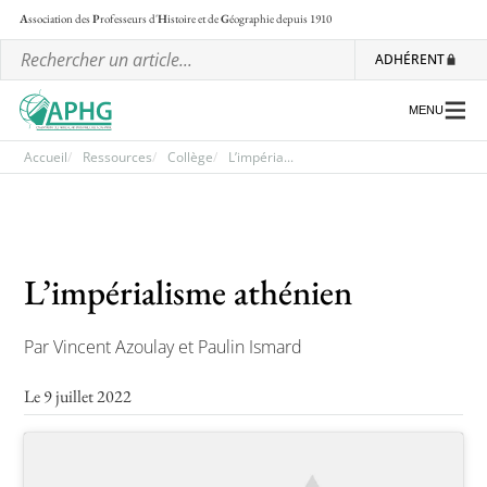
A
ssociation des
P
rofesseurs d'
H
istoire et de
G
éographie
depuis 1910
ADHÉRENT
MENU
Accueil
Ressources
Collège
L’impéria...
L’association
Les régionales
L’impérialisme athénien
Les ateliers nationaux
Par Vincent Azoulay et Paulin Ismard
Communiqués et motions
Lettre d’information de l’APHG
Le 9 juillet 2022
L’APHG dans la presse