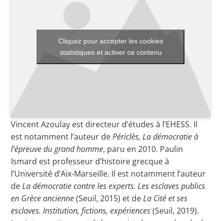
Toutes les actualités
Cliquez pour accepter les cookies
statistiques et activer ce contenu
Les rendez-vous de l’APHG
Concours de recrutement
Concours scolaires
Conférences, tables rondes
Vincent Azoulay est directeur d’études à l’EHESS. Il
Critique d’ouvrages publiés
est notamment l’auteur de
Périclès, La démocratie à
l’épreuve du grand homme
, paru en 2010. Paulin
Culture
Ismard est professeur d’histoire grecque à
l’Université d’Aix-Marseille. Il est notamment l’auteur
de
La démocratie contre les experts. Les esclaves publics
en Grèce ancienne
(Seuil, 2015) et de
La Cité et ses
esclaves. Institution, fictions, expériences
(Seuil, 2019).