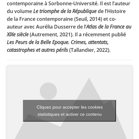
contemporaine à Sorbonne-Université. Il est l’auteur
du volume
Le triomphe de la République
de l’Histoire
de la France contemporaine (Seuil, 2014) et co-
Toutes les actualités
auteur avec Aurélia Dusserre de l’
Atlas de la France au
XIXe siècle
(Autrement, 2021). Il a récemment publié
Les rendez-vous de l’APHG
Les Peurs de la Belle Epoque. Crimes, attentats,
Concours de recrutement
catastrophes et autres périls
(Tallandier, 2022).
Concours scolaires
Conférences, tables rondes
Critique d’ouvrages publiés
Culture
Cliquez pour accepter les cookies
statistiques et activer ce contenu