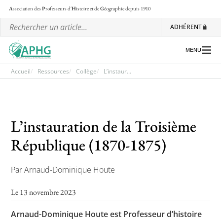
A
ssociation des
P
rofesseurs d'
H
istoire et de
G
éographie
depuis 1910
ADHÉRENT
MENU
Accueil
Ressources
Collège
L’instaur...
L’association
Les régionales
L’instauration de la Troisième
Les ateliers nationaux
République (1870-1875)
Communiqués et motions
Par Arnaud-Dominique Houte
Lettre d’information de l’APHG
Le 13 novembre 2023
L’APHG dans la presse
Arnaud-Dominique Houte est Professeur d’histoire