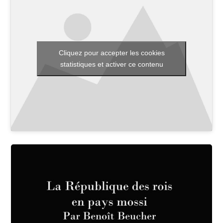
Toutes les actualités
Cliquez pour accepter les cookies
Les rendez-vous de l’APHG
statistiques et activer ce contenu
Concours de recrutement
Concours scolaires
Conférences, tables rondes
Critique d’ouvrages publiés
Culture