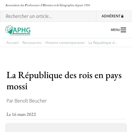
A
ssociation des
P
rofesseurs d'
H
istoire et de
G
éographie
depuis 1910
ADHÉRENT
MENU
Accueil
Ressources
Histoire contemporaine
La République d...
L’association
La République des rois en pays
Les régionales
mossi
Les ateliers nationaux
Communiqués et motions
Par Benoît Beucher
Lettre d’information de l’APHG
Le 16 mars 2022
L’APHG dans la presse