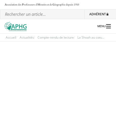
A
ssociation des
P
rofesseurs d'
H
istoire et de
G
éographie
depuis 1910
ADHÉRENT
MENU
Accueil
Actualités
Compte-rendu de lecture
La Shoah au cœu...
L’association
Les régionales
Les ateliers nationaux
Communiqués et motions
Lettre d’information de l’APHG
L’APHG dans la presse