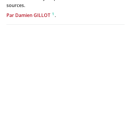
sources.
1
Par Damien GILLOT
.
Cet ouvrage « rédigé par des historiens
renommés représente une importante
contribution à l’histoire de la Shoah. Il place le
lecteur au cœur de la machinerie exterminatrice