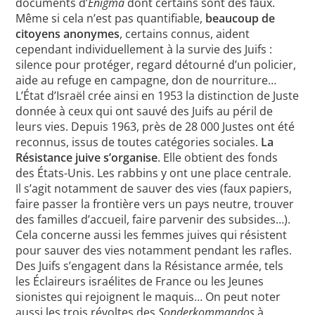
documents d’
Enigma
dont certains sont des faux.
Même si cela n’est pas quantifiable,
beaucoup de
citoyens anonymes
, certains connus, aident
cependant individuellement à la survie des Juifs :
silence pour protéger, regard détourné d’un policier,
aide au refuge en campagne, don de nourriture…
L’État d’Israël crée ainsi en 1953 la distinction de Juste
donnée à ceux qui ont sauvé des Juifs au péril de
leurs vies. Depuis 1963, près de 28 000 Justes ont été
reconnus, issus de toutes catégories sociales.
La
Résistance juive s’organise
. Elle obtient des fonds
des États-Unis. Les rabbins y ont une place centrale.
Il s’agit notamment de sauver des vies (faux papiers,
faire passer la frontière vers un pays neutre, trouver
des familles d’accueil, faire parvenir des subsides…).
Cela concerne aussi les femmes juives qui résistent
pour sauver des vies notamment pendant les rafles.
Des Juifs s’engagent dans la Résistance armée, tels
les Éclaireurs israélites de France ou les Jeunes
sionistes qui rejoignent le maquis… On peut noter
aussi les trois révoltes des
Sonderkommandos
à