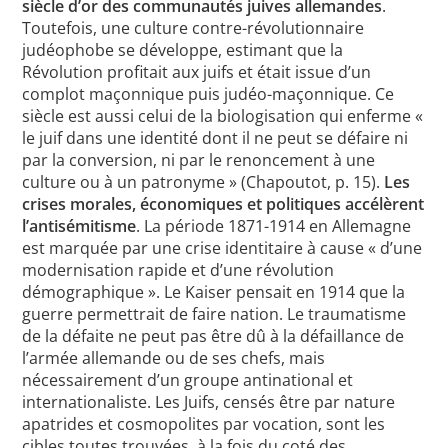
siècle d’or des communautés juives allemandes
.
Toutefois, une culture contre-révolutionnaire
judéophobe se développe, estimant que la
Révolution profitait aux juifs et était issue d’un
complot maçonnique puis judéo-maçonnique. Ce
siècle est aussi celui de la biologisation qui enferme «
le juif dans une identité dont il ne peut se défaire ni
par la conversion, ni par le renoncement à une
culture ou à un patronyme » (Chapoutot, p. 15).
Les
crises morales, économiques et politiques accélèrent
l’antisémitisme
. La période 1871-1914 en Allemagne
est marquée par une crise identitaire à cause « d’une
modernisation rapide et d’une révolution
démographique ». Le Kaiser pensait en 1914 que la
guerre permettrait de faire nation. Le traumatisme
de la défaite ne peut pas être dû à la défaillance de
l’armée allemande ou de ses chefs, mais
nécessairement d’un groupe antinational et
internationaliste. Les Juifs, censés être par nature
apatrides et cosmopolites par vocation, sont les
cibles toutes trouvées, à la fois du coté des