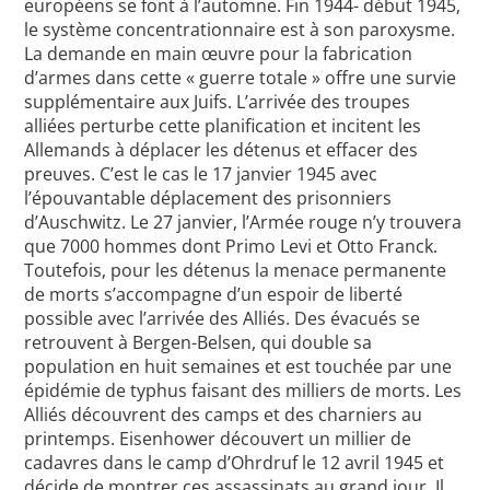
européens se font à l’automne. Fin 1944- début 1945,
le système concentrationnaire est à son paroxysme.
La demande en main œuvre pour la fabrication
d’armes dans cette « guerre totale » offre une survie
supplémentaire aux Juifs. L’arrivée des troupes
alliées perturbe cette planification et incitent les
Allemands à déplacer les détenus et effacer des
preuves. C’est le cas le 17 janvier 1945 avec
l’épouvantable déplacement des prisonniers
d’Auschwitz. Le 27 janvier, l’Armée rouge n’y trouvera
que 7000 hommes dont Primo Levi et Otto Franck.
Toutefois, pour les détenus la menace permanente
de morts s’accompagne d’un espoir de liberté
possible avec l’arrivée des Alliés. Des évacués se
retrouvent à Bergen-Belsen, qui double sa
population en huit semaines et est touchée par une
épidémie de typhus faisant des milliers de morts. Les
Alliés découvrent des camps et des charniers au
printemps. Eisenhower découvert un millier de
cadavres dans le camp d’Ohrdruf le 12 avril 1945 et
décide de montrer ces assassinats au grand jour. Il