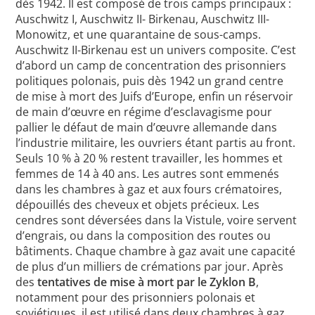
dès 1942. Il est composé de trois camps principaux :
Auschwitz I, Auschwitz II- Birkenau, Auschwitz III-
Monowitz, et une quarantaine de sous-camps.
Auschwitz II-Birkenau est un univers composite. C’est
d’abord un camp de concentration des prisonniers
politiques polonais, puis dès 1942 un grand centre
de mise à mort des Juifs d’Europe, enfin un réservoir
de main d’œuvre en régime d’esclavagisme pour
pallier le défaut de main d’œuvre allemande dans
l’industrie militaire, les ouvriers étant partis au front.
Seuls 10 % à 20 % restent travailler, les hommes et
femmes de 14 à 40 ans. Les autres sont emmenés
dans les chambres à gaz et aux fours crématoires,
dépouillés des cheveux et objets précieux. Les
cendres sont déversées dans la Vistule, voire servent
d’engrais, ou dans la composition des routes ou
bâtiments. Chaque chambre à gaz avait une capacité
de plus d’un milliers de crémations par jour. Après
des
tentatives de mise à mort par le Zyklon B
,
notamment pour des prisonniers polonais et
soviétiques, il est utilisé dans deux chambres à gaz