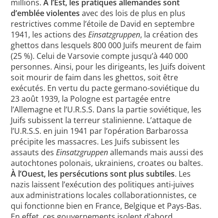
millions.
À l’Est, les pratiques allemandes sont
d’emblée violentes
avec des lois de plus en plus
restrictives comme l’étoile de David en septembre
1941, les actions des
Einsatzgruppen
, la création des
ghettos dans lesquels 800 000 Juifs meurent de faim
(25 %). Celui de Varsovie compte jusqu’à 440 000
personnes. Ainsi, pour les dirigeants, les Juifs doivent
soit mourir de faim dans les ghettos, soit être
exécutés. En vertu du pacte germano-soviétique du
23 août 1939, la Pologne est partagée entre
l’Allemagne et l’U.R.S.S. Dans la partie soviétique, les
Juifs subissent la terreur stalinienne. L’attaque de
l’U.R.S.S. en juin 1941 par l’opération Barbarossa
précipite les massacres. Les Juifs subissent les
assauts des
Einsatzgruppen
allemands mais aussi des
autochtones polonais, ukrainiens, croates ou baltes.
À l’Ouest, les persécutions sont plus subtiles
. Les
nazis laissent l’exécution des politiques anti-juives
aux administrations locales collaborationnistes, ce
qui fonctionne bien en France, Belgique et Pays-Bas.
En effet, ces gouvernements isolent d’abord