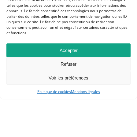
telles que les cookies pour stocker et/ou accéder aux informations des
appareils. Le fait de consentir à ces technologies nous permettra de
traiter des données telles que le comportement de navigation ou les ID
uniques sur ce site. Le fait de ne pas consentir ou de retirer son
Site de l’éditeur
consentement peut avoir un effet négatif sur certaines caractéristiques
et fonctions.
© Damien GILLOT pour
Historiens & Géographes
–
Tous droits réservés. 03/02/2022.
Accepter
Notes
Refuser
Professeur et formateur, académie de Dijon.
Voir les préférences
Politique de cookies
Mentions légales