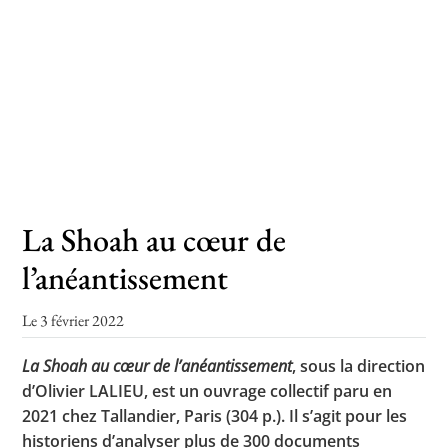
Toutes les actualités
Les rendez-vous de l’APHG
Concours de recrutement
Concours scolaires
La Shoah au cœur de
Conférences, tables rondes
l’anéantissement
Critique d’ouvrages publiés
Culture
Le 3 février 2022
La Shoah au cœur de l’anéantissement
, sous la direction
d’Olivier LALIEU, est un ouvrage collectif paru en
2021 chez Tallandier, Paris (304 p.). Il s’agit pour les
historiens d’analyser plus de 300 documents