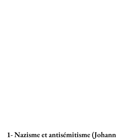
nazie, lui fait comprendre les mécanismes
complexes de ce crime monstrueux enfanté par
l’implacable volonté hitlérienne. Ce livre est
unique et indispensable par la richesse inédite
de son iconographie et par la cohérence entre le
texte et les documents. » (Serge Klarsfeld, p. 295)
1- Nazisme et antisémitisme (Johann