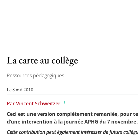
Toutes les actualités
Les rendez-vous de l’APHG
Concours de recrutement
La carte au collège
Concours scolaires
Conférences, tables rondes
Ressources pédagogiques
Critique d’ouvrages publiés
Le 8 mai 2018
Culture
1
Par Vincent Schweitzer.
Ceci est une version complètement remaniée, pour t
d’une intervention à la journée APHG du 7 novembre 20
Cette contribution peut également intéresser de futurs collèg