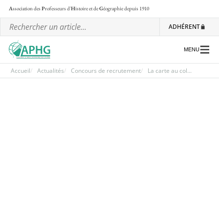
A
ssociation des
P
rofesseurs d'
H
istoire et de
G
éographie
depuis 1910
ADHÉRENT
MENU
Accueil
Actualités
Concours de recrutement
La carte au col...
L’association
Les régionales
Les ateliers nationaux
Communiqués et motions
Lettre d’information de l’APHG
L’APHG dans la presse