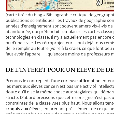
(carte tirée du blog « Bibliographie critique de géograph
publications scientifiques, les travaux de géographie so
années d’enseignement sont souvent amers vis-à-vis de 
abandonnée, qui prétendait remplacer les cartes classiqu
technologies en classe. Il n’y a actuellement pas encore 
ou d’une craie. Les rétroprojecteurs sont déjà tous remis
de le remplir au feutre (voire à la craie), ce que font pe
faut avoir l’appareil … qu’encore moins de professeurs m
DE L’INTERET POUR UN ELEVE DE D
Prenons le contrepied d’une
curieuse affirmation
entend
les mers aux élèves car ce n’est pas une activité intellectu
doute qu’il dise la même chose aux stagiaires qui démarr
stricte. D’abord précisons que cette consigne n’est pas
contraintes de la classe vues plus haut. Nous allons ten
croquis aux élèves
, en prenant précisément de ce qui ne 