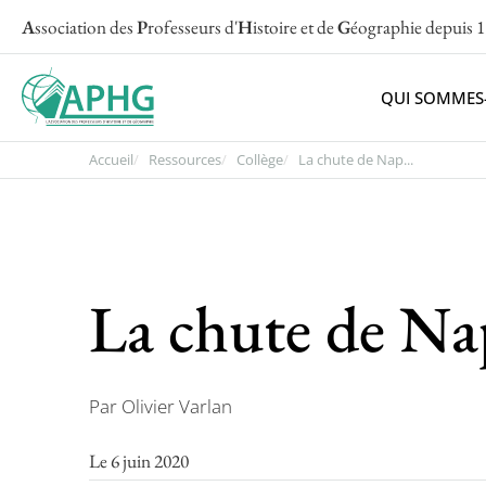
A
ssociation des
P
rofesseurs d'
H
istoire et de
G
éographie
depuis 
QUI SOMMES
Accueil
Ressources
Collège
La chute de Nap...
La chute de Na
Par Olivier Varlan
Le 6 juin 2020