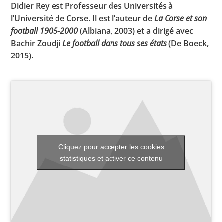
Didier Rey est Professeur des Universités à
l’Université de Corse. Il est l’auteur de
La Corse et son
football 1905-2000
(Albiana, 2003) et a dirigé avec
Toutes les actualités
Bachir Zoudji
Le football dans tous ses états
(De Boeck,
2015).
Les rendez-vous de l’APHG
Concours de recrutement
Concours scolaires
Conférences, tables rondes
Critique d’ouvrages publiés
Cliquez pour accepter les cookies
Culture
statistiques et activer ce contenu