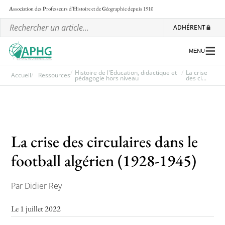
A
ssociation des
P
rofesseurs d'
H
istoire et de
G
éographie
depuis 1910
ADHÉRENT
MENU
Histoire de l'Education, didactique et
La crise
Accueil
Ressources
pédagogie hors niveau
des ci...
L’association
Les régionales
La crise des circulaires dans le
Les ateliers nationaux
football algérien (1928-1945)
Communiqués et motions
Lettre d’information de l’APHG
Par Didier Rey
L’APHG dans la presse
Le 1 juillet 2022