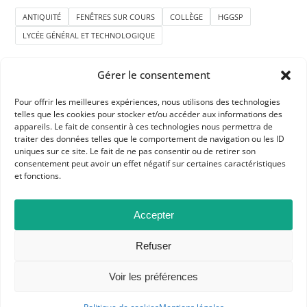
ANTIQUITÉ
FENÊTRES SUR COURS
COLLÈGE
HGGSP
LYCÉE GÉNÉRAL ET TECHNOLOGIQUE
Gérer le consentement
Pour offrir les meilleures expériences, nous utilisons des technologies
telles que les cookies pour stocker et/ou accéder aux informations des
appareils. Le fait de consentir à ces technologies nous permettra de
traiter des données telles que le comportement de navigation ou les ID
APHG
uniques sur ce site. Le fait de ne pas consentir ou de retirer son
consentement peut avoir un effet négatif sur certaines caractéristiques
Association des professeurs d'histoire et géographie
et fonctions.
+ 33 0(1) 42 33 62 37
Accepter
BP 6541 – 75065 Paris Cedex 02
Refuser
CONTACTEZ-NOUS
Voir les préférences