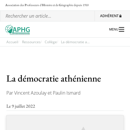
A
ssociation des
P
rofesseurs d'
H
istoire et de
G
éographie
depuis 1910
ADHÉRENT
MENU
Accueil
Ressources
Collège
La démocratie a...
L’association
Les régionales
La démocratie athénienne
Les ateliers nationaux
Par Vincent Azoulay et Paulin Ismard
Communiqués et motions
Lettre d’information de l’APHG
Le 9 juillet 2022
L’APHG dans la presse