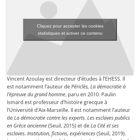
Toutes les actualités
Cliquez pour accepter les cookies
statistiques et activer ce contenu
Les rendez-vous de l’APHG
Concours de recrutement
Concours scolaires
Conférences, tables rondes
Vincent Azoulay est directeur d’études à l’EHESS. Il
Critique d’ouvrages publiés
est notamment l’auteur de
Périclès, La démocratie à
l’épreuve du grand homme
, paru en 2010. Paulin
Culture
Ismard est professeur d’histoire grecque à
l’Université d’Aix-Marseille. Il est notamment l’auteur
de
La démocratie contre les experts. Les esclaves publics
en Grèce ancienne
(Seuil, 2015) et de
La Cité et ses
esclaves. Institution, fictions, expériences
(Seuil, 2019).