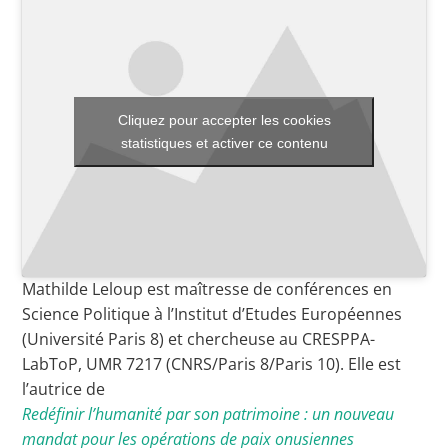
Toutes les actualités
Les rendez-vous de l’APHG
Cliquez pour accepter les cookies
statistiques et activer ce contenu
Concours de recrutement
Concours scolaires
Conférences, tables rondes
Critique d’ouvrages publiés
Mathilde Leloup est maîtresse de conférences en
Culture
Science Politique à l’Institut d’Etudes Européennes
(Université Paris 8) et chercheuse au CRESPPA-
LabToP, UMR 7217 (CNRS/Paris 8/Paris 10). Elle est
l’autrice de
Redéfinir l’humanité par son patrimoine : un nouveau
mandat pour les opérations de paix onusiennes