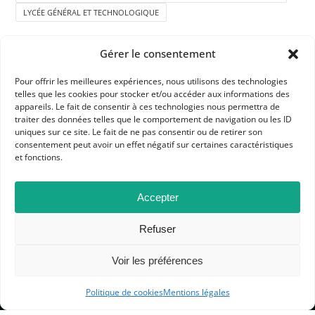
LYCÉE GÉNÉRAL ET TECHNOLOGIQUE
Gérer le consentement
Pour offrir les meilleures expériences, nous utilisons des technologies
telles que les cookies pour stocker et/ou accéder aux informations des
appareils. Le fait de consentir à ces technologies nous permettra de
traiter des données telles que le comportement de navigation ou les ID
APHG
uniques sur ce site. Le fait de ne pas consentir ou de retirer son
consentement peut avoir un effet négatif sur certaines caractéristiques
Association des professeurs d'histoire et géographie
et fonctions.
+ 33 0(1) 42 33 62 37
Accepter
BP 6541 – 75065 Paris Cedex 02
Refuser
CONTACTEZ-NOUS
Voir les préférences
Politique de cookies
Mentions légales
MENTIONS LÉGALES
GESTION DES COOKIES