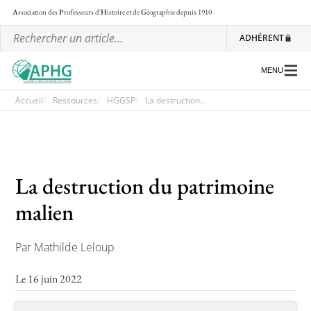
A
ssociation des
P
rofesseurs d'
H
istoire et de
G
éographie
depuis 1910
ADHÉRENT
MENU
Accueil
Ressources
HGGSP
La destruction...
L’association
Les régionales
La destruction du patrimoine
Les ateliers nationaux
malien
Communiqués et motions
Par Mathilde Leloup
Lettre d’information de l’APHG
L’APHG dans la presse
Le 16 juin 2022