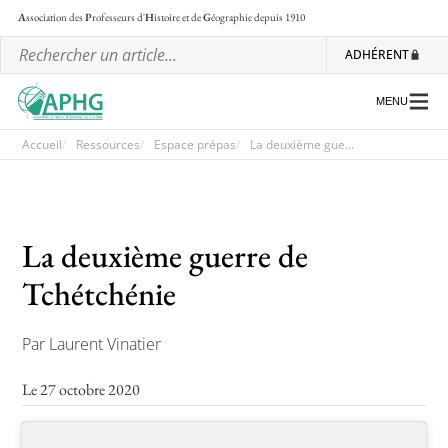
A
ssociation des
P
rofesseurs d'
H
istoire et de
G
éographie
depuis 1910
ADHÉRENT
MENU
Accueil
Ressources
Espace prépas
La deuxième gue...
L’association
Les régionales
La deuxième guerre de
Les ateliers nationaux
Tchétchénie
Communiqués et motions
Par Laurent Vinatier
Lettre d’information de l’APHG
Le 27 octobre 2020
L’APHG dans la presse